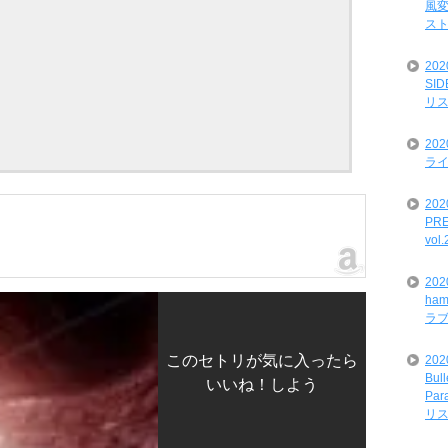
風変
ス
20
SI
リ
20
ライ
202
PRE
vol
20
ham
ラ
このセトリが気に入ったら
202
Bul
いいね！しよう
Par
リ