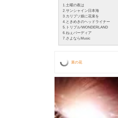
1.土曜の夜は
2.サンシャイン日本海
3.カリプソ娘に花束を
4.ときめきのヘッドライナー
5.トリプル!WONDERLAND
6.ねぇバーディア
7.さよならMusic
菜の花