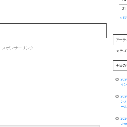
24
31
« 8
アーテ
スポンサーリンク
ア
ー
テ
ィ
今日の
ス
ト
20
一
イン
覧
20
ンオ
ール
20
Liv