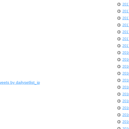
20
20
20
20
20
20
20
20
20
20
20
20
eets by dailysetlist_jp
20
20
20
20
20
20
20