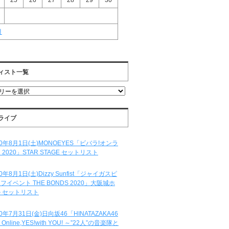
25
26
27
28
29
30
月
ィスト一覧
ライブ
20年8月1日(土)MONOEYES「ビバラ!オンラ
 2020」STAR STAGE セットリスト
20年8月1日(土)Dizzy Sunfist「ジャイガスピ
フイベント THE BONDS 2020」大阪城ホ
 セットリスト
20年7月31日(金)日向坂46「HINATAZAKA46
e Online,YES!with YOU! ～”22人”の音楽隊と