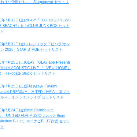
わりな仲間たち～」Stagecrowd セットリ
ト
20年7月31日(金)ZIGGY「TOUR2020 NEWS
DE BEACH!!」仙台CLUB JUNK BOX セット
スト
20年7月31日(金)フレデリック「ビバラ!オン
ン 2020」STAR STAGE セットリスト
0年7月25日(土)GLAY「GLAY app Presents
MIUM ACOUSTIC LIVE 『LIVE at HOME』
.2」Hakodate Studio セットリスト
20年7月25日(土)浜崎あゆみ「ayumi
asaki PREMIUM LIMITED LIVE A ～夏ノト
ブル～」オンラインライブ セットリスト
0年7月24日(金)9mm Parabellum
let「UNITED FOR MUSIC-Live 60- 9mm
abellum Bullet」マイナビBLITZ赤坂 セット
スト