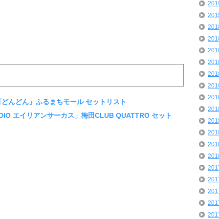
20
20
20
20
20
20
20
20
20
o「古町どんどん」ふるまちモール セットリスト
20
BRADIO エイリアンサーカス」梅田CLUB QUATTRO セット
20
20
20
20
20
20
20
20
20