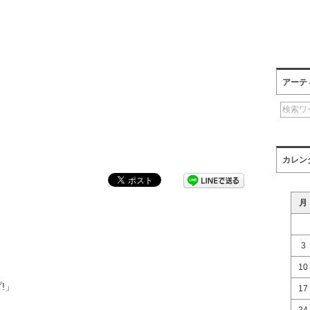
アーテ
カレン
月
3
10
プ!」
17