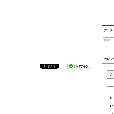
アーテ
カレン
月
3
10
17