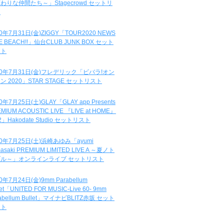
わりな仲間たち～」Stagecrowd セットリ
ト
20年7月31日(金)ZIGGY「TOUR2020 NEWS
DE BEACH!!」仙台CLUB JUNK BOX セット
スト
20年7月31日(金)フレデリック「ビバラ!オン
ン 2020」STAR STAGE セットリスト
0年7月25日(土)GLAY「GLAY app Presents
MIUM ACOUSTIC LIVE 『LIVE at HOME』
.2」Hakodate Studio セットリスト
20年7月25日(土)浜崎あゆみ「ayumi
asaki PREMIUM LIMITED LIVE A ～夏ノト
ブル～」オンラインライブ セットリスト
0年7月24日(金)9mm Parabellum
let「UNITED FOR MUSIC-Live 60- 9mm
abellum Bullet」マイナビBLITZ赤坂 セット
スト