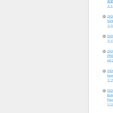
風変
ス
20
SI
リ
20
ライ
202
PRE
vol
20
ham
ラ
202
Bul
Par
）
リ