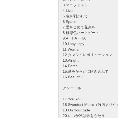
3.マニフェスト
4.Live
5.色を剥がして
6.Space
7.愛をこめて花束を
8.極彩色ハートビート
9.A・HA・HA
10.i spy i spy
11.Woman
12.タマシイレボリューション
13.Alright!!
14.Force
15.愛をからだに吹き込んで
16.Beautiful
アンコール
17.You You
18.Sweetest Music（竹内まりや
19.On Your Side
20.いつか私は歌をうたう