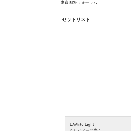
東京国際フォーラム
セットリスト
1.White Light
2.リビドーに告ぐ