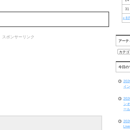
24
31
« 8
スポンサーリンク
アーテ
ア
ー
テ
ィ
今日の
ス
ト
20
一
イン
覧
20
ンオ
ール
20
Liv