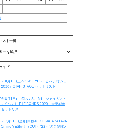
25
26
27
28
29
30
月
ィスト一覧
ライブ
20年8月1日(土)MONOEYES「ビバラ!オンラ
 2020」STAR STAGE セットリスト
20年8月1日(土)Dizzy Sunfist「ジャイガスピ
フイベント THE BONDS 2020」大阪城ホ
 セットリスト
20年7月31日(金)日向坂46「HINATAZAKA46
e Online,YES!with YOU! ～”22人”の音楽隊と