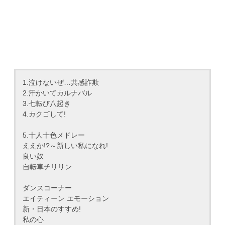
1.泣けないぜ…共感詐欺
2.汗かいてカルナバル
3.七転び八起き
4.カクゴして!
5.十人十色メドレー
ええか!?～新しい私になれ!
良い奴
自転車チリリン
ダンスコーナー
エイティーン エモーション
新・日本のすすめ!
私の心