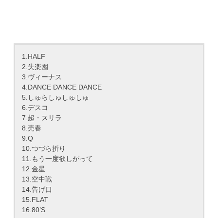
1.HALF
2.失楽園
3.ヴィーナス
4.DANCE DANCE DANCE
5.しゅらしゅしゅしゅ
6.デスコ
7.超・スリラ
8.売春
9.Q
10.つづら折り
11.もう一度欲しがって
12.金星
13.空中戦
14.告げ口
15.FLAT
16.80’S