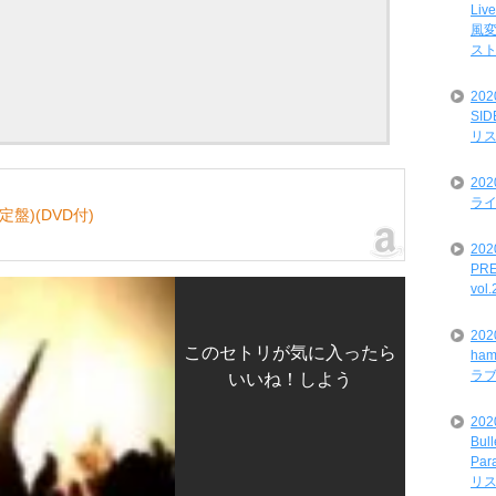
Liv
風変
ス
20
SI
リ
20
ライ
盤)(DVD付)
202
PRE
vol
20
このセトリが気に入ったら
ham
ラ
いいね！しよう
202
Bul
Par
リ