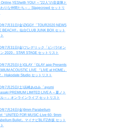
e Online,YES!with YOU! ～”22人”の音楽隊と
わりな仲間たち～」Stagecrowd セットリ
ト
20年7月31日(金)ZIGGY「TOUR2020 NEWS
DE BEACH!!」仙台CLUB JUNK BOX セット
スト
20年7月31日(金)フレデリック「ビバラ!オン
ン 2020」STAR STAGE セットリスト
0年7月25日(土)GLAY「GLAY app Presents
MIUM ACOUSTIC LIVE 『LIVE at HOME』
.2」Hakodate Studio セットリスト
20年7月25日(土)浜崎あゆみ「ayumi
asaki PREMIUM LIMITED LIVE A ～夏ノト
ブル～」オンラインライブ セットリスト
0年7月24日(金)9mm Parabellum
let「UNITED FOR MUSIC-Live 60- 9mm
abellum Bullet」マイナビBLITZ赤坂 セット
スト