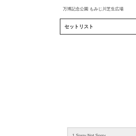
万博記念公園 もみじ川芝生広場
セットリスト
1.Sorry Not Sorry