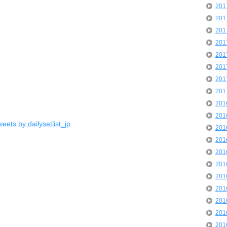
20
20
20
20
20
20
20
20
20
20
eets by dailysetlist_jp
20
20
20
20
20
20
20
20
20