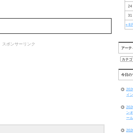
24
31
« 8
スポンサーリンク
アーテ
ア
ー
テ
ィ
今日の
ス
ト
20
一
イン
覧
20
ンオ
ール
20