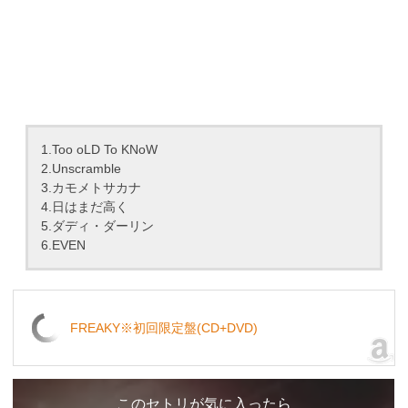
1.Too oLD To KNoW
2.Unscramble
3.カモメトサカナ
4.日はまだ高く
5.ダディ・ダーリン
6.EVEN
FREAKY※初回限定盤(CD+DVD)
このセトリが気に入ったら