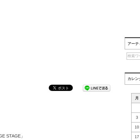
アーテ
カレン
月
3
10
E STAGE」
17