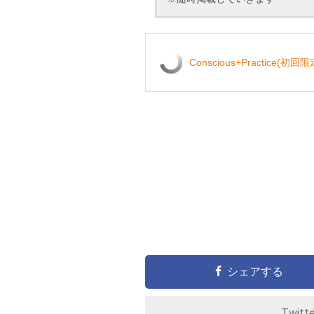
Conscious+Practice
シェアする
Twitt