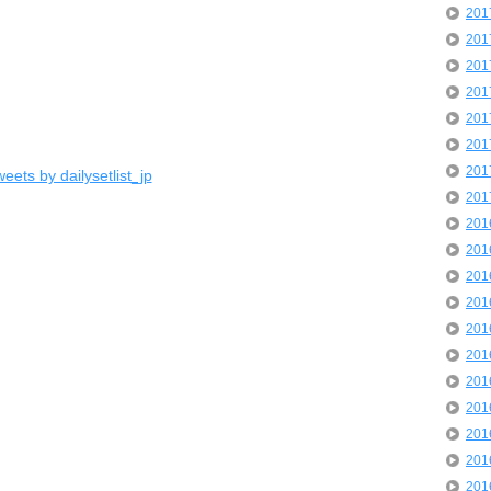
20
20
20
20
20
20
20
eets by dailysetlist_jp
20
20
20
20
20
20
20
20
20
20
20
20