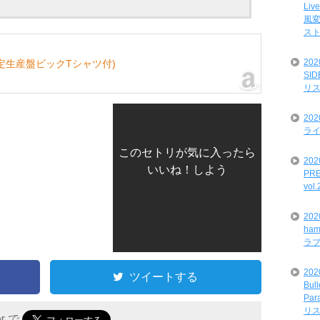
Liv
風変
ス
20
(初回限定生産盤ビックTシャツ付)
SI
リ
20
ライ
このセトリが気に入ったら
202
いいね！しよう
PRE
vol
20
ham
ラ
202
ツイートする
Bul
Par
リ
er で