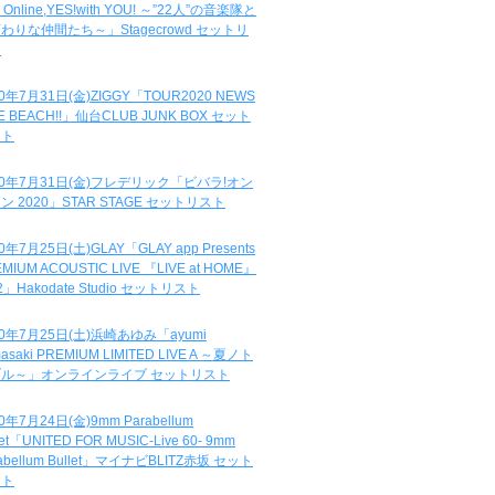
e Online,YES!with YOU! ～”22人”の音楽隊と
わりな仲間たち～」Stagecrowd セットリ
ト
20年7月31日(金)ZIGGY「TOUR2020 NEWS
DE BEACH!!」仙台CLUB JUNK BOX セット
スト
20年7月31日(金)フレデリック「ビバラ!オン
ン 2020」STAR STAGE セットリスト
0年7月25日(土)GLAY「GLAY app Presents
MIUM ACOUSTIC LIVE 『LIVE at HOME』
.2」Hakodate Studio セットリスト
20年7月25日(土)浜崎あゆみ「ayumi
asaki PREMIUM LIMITED LIVE A ～夏ノト
ブル～」オンラインライブ セットリスト
0年7月24日(金)9mm Parabellum
let「UNITED FOR MUSIC-Live 60- 9mm
abellum Bullet」マイナビBLITZ赤坂 セット
スト