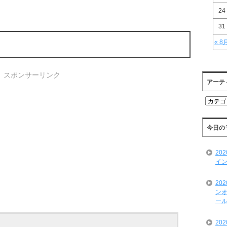
24
31
« 8
スポンサーリンク
アーテ
ア
ー
テ
ィ
今日の
ス
ト
20
一
イン
覧
20
ンオ
ール
20