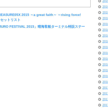
20
20
20
URE05X 2015 ～a great faith～ ～rising force!
20
 セットリスト
20
T「MURO FESTIVAL 2015」晴海客船ターミナル特設ステー
20
20
20
20
20
20
20
20
20
20
20
20
20
20