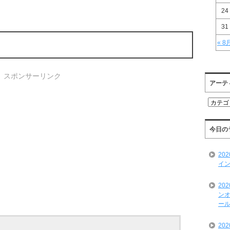
24
31
« 8
スポンサーリンク
アーテ
ア
ー
テ
ィ
今日の
ス
ト
20
一
イン
覧
20
ンオ
ール
20