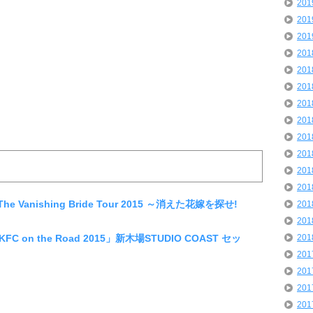
20
20
20
20
20
20
20
20
20
20
20
20
e Vanishing Bride Tour 2015 ～消えた花嫁を探せ!
20
20
FC on the Road 2015」新木場STUDIO COAST セッ
20
20
20
20
20