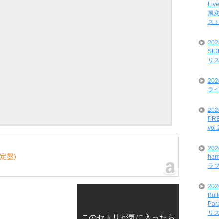
Liv
風変
ス
20
SI
リ
20
ライ
202
PRE
vol
20
回限定盤)
ham
ラ
202
Bul
Par
リ
このセトリが気に入ったら