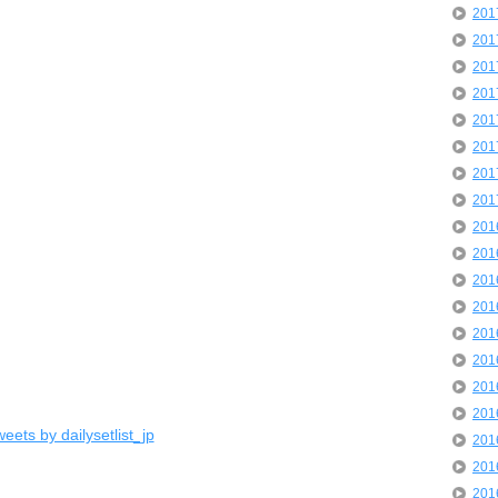
20
20
20
20
20
20
20
20
20
20
20
20
20
20
20
20
eets by dailysetlist_jp
20
20
20