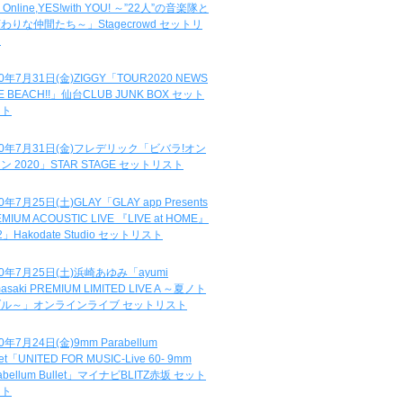
e Online,YES!with YOU! ～”22人”の音楽隊と
わりな仲間たち～」Stagecrowd セットリ
ト
20年7月31日(金)ZIGGY「TOUR2020 NEWS
DE BEACH!!」仙台CLUB JUNK BOX セット
スト
20年7月31日(金)フレデリック「ビバラ!オン
ン 2020」STAR STAGE セットリスト
0年7月25日(土)GLAY「GLAY app Presents
MIUM ACOUSTIC LIVE 『LIVE at HOME』
.2」Hakodate Studio セットリスト
20年7月25日(土)浜崎あゆみ「ayumi
asaki PREMIUM LIMITED LIVE A ～夏ノト
ブル～」オンラインライブ セットリスト
0年7月24日(金)9mm Parabellum
let「UNITED FOR MUSIC-Live 60- 9mm
abellum Bullet」マイナビBLITZ赤坂 セット
スト