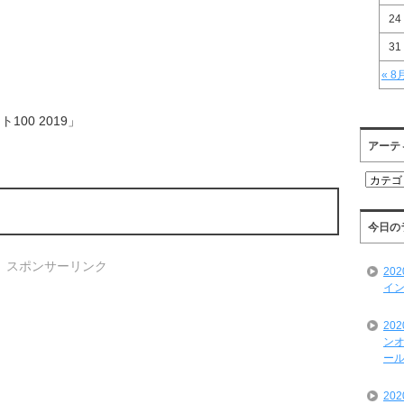
24
31
« 8
00 2019」
アーテ
ア
ー
テ
ィ
今日の
ス
ト
スポンサーリンク
20
一
イン
覧
20
ンオ
ール
20