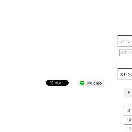
アーテ
カレン
月
3
10
17