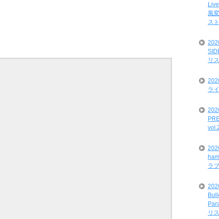
Liv
風変
ス
20
SI
リ
20
ライ
202
PRE
vol
20
ham
ラ
202
Bul
Par
リ