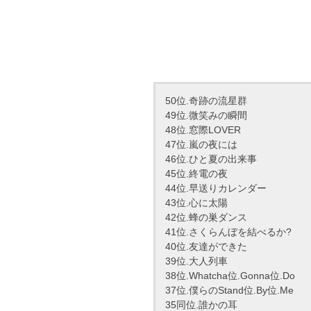
50位.奇跡の流星群
49位.微笑みの瞬間
48位.窓際LOVER
47位.嵐の夜には
46位.ひと夏の出来事
45位.終電の夜
44位.早送りカレンダー
43位.心に太陽
42位.蜂の巣ダンス
41位.さくらんぼを結べるか?
40位.友達ができた
39位.大人列車
38位.Whatcha位.Gonna位.Do
37位.僕らのStand位.By位.Me
35同位.誰かの耳