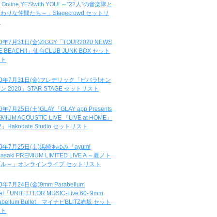
e Online,YES!with YOU! ～”22人”の音楽隊と
わりな仲間たち～」Stagecrowd セットリ
ト
20年7月31日(金)ZIGGY「TOUR2020 NEWS
DE BEACH!!」仙台CLUB JUNK BOX セット
スト
20年7月31日(金)フレデリック「ビバラ!オン
ン 2020」STAR STAGE セットリスト
0年7月25日(土)GLAY「GLAY app Presents
MIUM ACOUSTIC LIVE 『LIVE at HOME』
.2」Hakodate Studio セットリスト
20年7月25日(土)浜崎あゆみ「ayumi
asaki PREMIUM LIMITED LIVE A ～夏ノト
ブル～」オンラインライブ セットリスト
0年7月24日(金)9mm Parabellum
let「UNITED FOR MUSIC-Live 60- 9mm
abellum Bullet」マイナビBLITZ赤坂 セット
スト