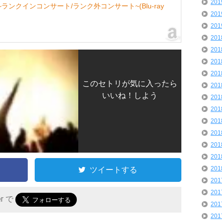
20
~ランクインコンサート/ランク外コンサート~(Blu-ray
20
20
20
20
20
20
このセトリが気に入ったら
20
いいね！しよう
20
20
20
20
20
20
ツイートする
20
20
20
er で
20
20