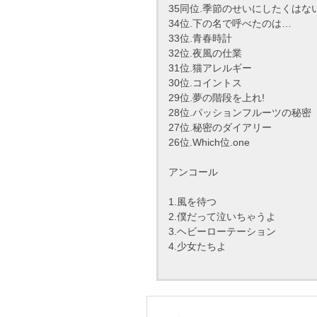
35同位.季節のせいにしたくはな
34位.下の名で呼べたのは…
33位.青春時計
32位.夜風の仕業
31位.猫アレルギー
30位.コイントス
29位.夢の階段を上れ!
28位.パッションフルーツの秘密
27位.秘密のダイアリー
26位.Which位.one
アンコール
1.風を待つ
2.僕だって泣いちゃうよ
3.ヘビーローテーション
4.少女たちよ