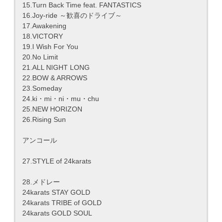
15.Turn Back Time feat. FANTASTICS
16.Joy-ride ～歓喜のドライブ～
17.Awakening
18.VICTORY
19.I Wish For You
20.No Limit
21.ALL NIGHT LONG
22.BOW & ARROWS
23.Someday
24.ki・mi・ni・mu・chu
25.NEW HORIZON
26.Rising Sun
アンコール
27.STYLE of 24karats
28.メドレー
24karats STAY GOLD
24karats TRIBE of GOLD
24karats GOLD SOUL