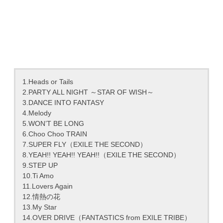
1.Heads or Tails
2.PARTY ALL NIGHT ～STAR OF WISH～
3.DANCE INTO FANTASY
4.Melody
5.WON’T BE LONG
6.Choo Choo TRAIN
7.SUPER FLY（EXILE THE SECOND）
8.YEAH!! YEAH!! YEAH!!（EXILE THE SECOND）
9.STEP UP
10.Ti Amo
11.Lovers Again
12.情熱の花
13.My Star
14.OVER DRIVE（FANTASTICS from EXILE TRIBE）