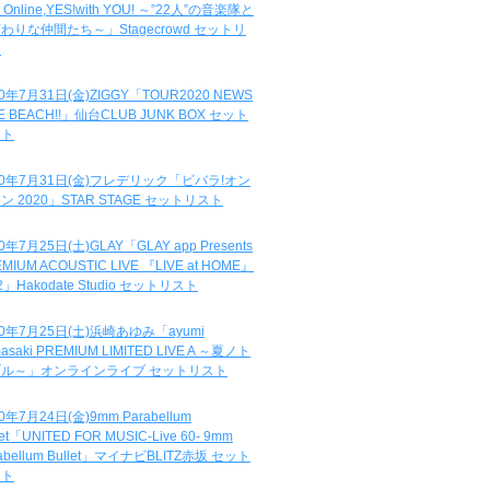
e Online,YES!with YOU! ～”22人”の音楽隊と
わりな仲間たち～」Stagecrowd セットリ
ト
20年7月31日(金)ZIGGY「TOUR2020 NEWS
DE BEACH!!」仙台CLUB JUNK BOX セット
スト
20年7月31日(金)フレデリック「ビバラ!オン
ン 2020」STAR STAGE セットリスト
0年7月25日(土)GLAY「GLAY app Presents
MIUM ACOUSTIC LIVE 『LIVE at HOME』
.2」Hakodate Studio セットリスト
20年7月25日(土)浜崎あゆみ「ayumi
asaki PREMIUM LIMITED LIVE A ～夏ノト
ブル～」オンラインライブ セットリスト
0年7月24日(金)9mm Parabellum
let「UNITED FOR MUSIC-Live 60- 9mm
abellum Bullet」マイナビBLITZ赤坂 セット
スト