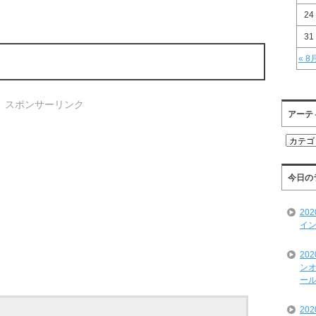
24
31
« 8
スポンサーリンク
アーテ
ア
ー
テ
ィ
今日の
ス
ト
20
一
イン
覧
20
ンオ
ール
20