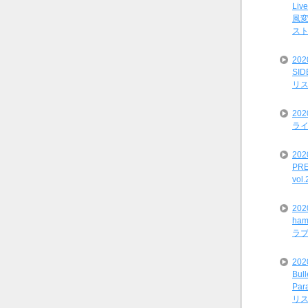
Liv
風変
ス
20
SI
リ
20
ライ
202
PRE
vol
20
ham
ラ
202
Bul
Par
リ