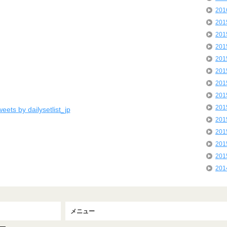
20
20
20
20
20
20
20
20
20
eets by dailysetlist_jp
20
20
20
20
20
メニュー