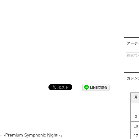
アーテ
カレン
月
3
10
 ~Premium Symphonic Night~」
17