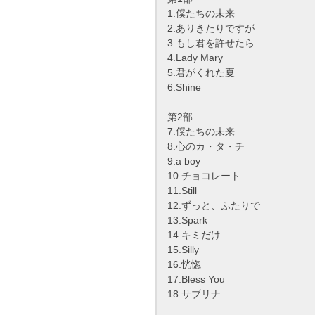
1.僕たちの未来
2.ありきたりですが
3.もし君を許せたら
4.Lady Mary
5.君がくれた夏
6.Shine
第2部
7.僕たちの未来
8.心のカ・タ・チ
9.a boy
10.チョコレート
11.Still
12.ずっと、ふたりで
13.Spark
14.キミだけ
15.Silly
16.恍惚
17.Bless You
18.サブリナ