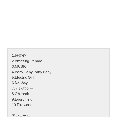
1.好奇心
2.Amazing Parade
3.MUSIC
4.Baby Baby Baby Baby
5.Electric Girl
6.No Way
7.テレパシー
8.Oh Yeah!!!!!!!
9.Everything
10.Firework
アンコール