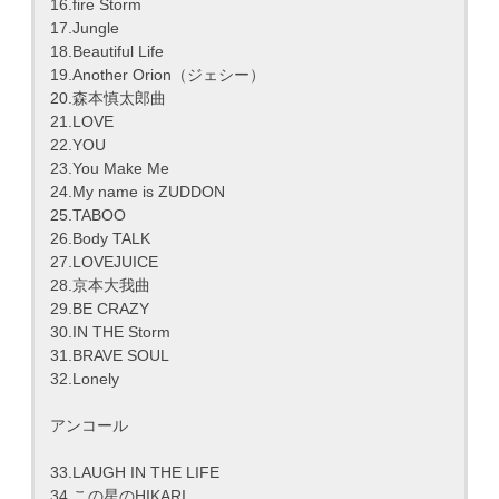
16.fire Storm
17.Jungle
18.Beautiful Life
19.Another Orion（ジェシー）
20.森本慎太郎曲
21.LOVE
22.YOU
23.You Make Me
24.My name is ZUDDON
25.TABOO
26.Body TALK
27.LOVEJUICE
28.京本大我曲
29.BE CRAZY
30.IN THE Storm
31.BRAVE SOUL
32.Lonely
アンコール
33.LAUGH IN THE LIFE
34.この星のHIKARI