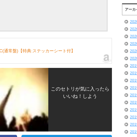
アーカ
20
20
20
20
C(通常盤)【特典:ステッカーシート付】
20
20
20
20
20
20
このセトリが気に入ったら
20
いいね！しよう
20
20
20
20
20