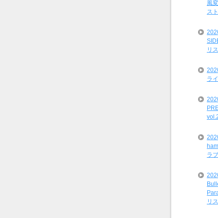
風変
ス
20
SI
リ
20
ライ
202
PRE
vol
20
ham
ラ
202
Bul
Par
リ