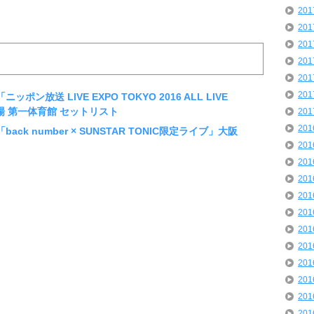
20
20
20
20
20
20
「ニッポン放送 LIVE EXPO TOKYO 2016 ALL LIVE
技場 第一体育館 セットリスト
20
20
r「back number × SUNSTAR TONIC限定ライブ」大阪
20
20
20
20
20
20
20
20
20
20
20