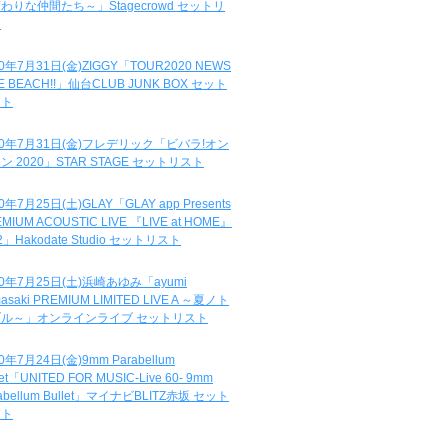
わりな仲間たち～」Stagecrowd セットリ
ト
20年7月31日(金)ZIGGY「TOUR2020 NEWS
DE BEACH!!」仙台CLUB JUNK BOX セット
スト
20年7月31日(金)フレデリック「ビバラ!オン
ン 2020」STAR STAGE セットリスト
0年7月25日(土)GLAY「GLAY app Presents
MIUM ACOUSTIC LIVE 『LIVE at HOME』
.2」Hakodate Studio セットリスト
20年7月25日(土)浜崎あゆみ「ayumi
asaki PREMIUM LIMITED LIVE A ～夏ノト
ブル～」オンラインライブ セットリスト
0年7月24日(金)9mm Parabellum
let「UNITED FOR MUSIC-Live 60- 9mm
abellum Bullet」マイナビBLITZ赤坂 セット
スト