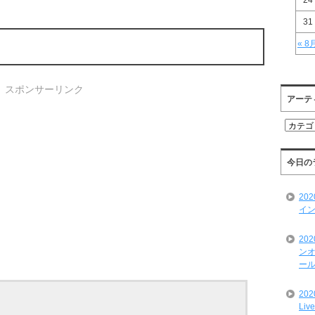
24
31
« 8
スポンサーリンク
アーテ
ア
ー
テ
ィ
今日の
ス
ト
20
一
イン
覧
20
ンオ
ール
20
Liv