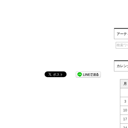
アーテ
カレン
月
3
10
17