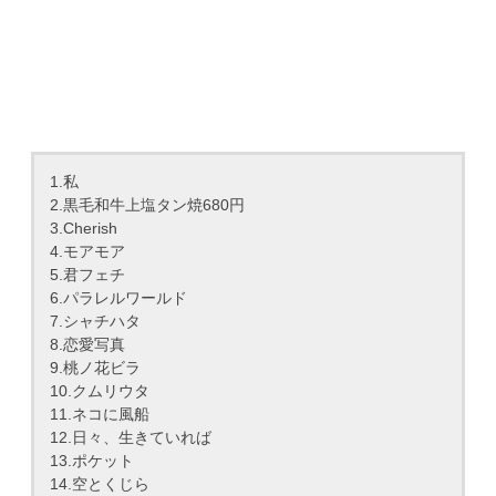
1.私
2.黒毛和牛上塩タン焼680円
3.Cherish
4.モアモア
5.君フェチ
6.パラレルワールド
7.シャチハタ
8.恋愛写真
9.桃ノ花ビラ
10.クムリウタ
11.ネコに風船
12.日々、生きていれば
13.ポケット
14.空とくじら