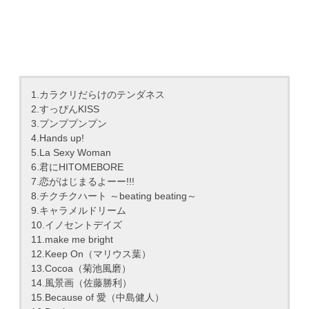
1.カラクリだらけのテンダネス
2.すっぴんKISS
3.プンププンプン
4.Hands up!
5.La Sexy Woman
6.君にHITOMEBORE
7.恋がはじまるよーー!!!
8.チクチクハート ～beating beating～
9.キャラメルドリーム
10.イノセントデイズ
11.make me bright
12.Keep On（マリウス葉）
13.Cocoa（菊池風磨）
14.風景画（佐藤勝利）
15.Because of 愛（中島健人）