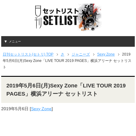
メニュー
日刊セットリスト(セトリ) TOP
さ
ジャニーズ
Sexy Zone
2019
年5月6日(月)Sexy Zone「LIVE TOUR 2019 PAGES」横浜アリーナ セットリス
ト
2019年5月6日(月)Sexy Zone「LIVE TOUR 2019
PAGES」横浜アリーナ セットリスト
2019年5月6日
[
Sexy Zone
]