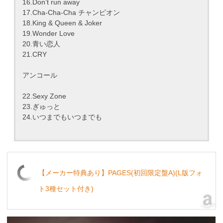
16.Don’t run away
17.Cha-Cha-Cha チャンピオン
18.King & Queen & Joker
19.Wonder Love
20.青い恋人
21.CRY
アンコール
22.Sexy Zone
23.ぎゅっと
24.いつまでもいつまでも
【メーカー特典あり】PAGES(初回限定盤A)(L版フォ
ト3種セット付き)