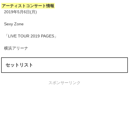
アーティストコンサート情報
2019年5月6日(月)
Sexy Zone
「LIVE TOUR 2019 PAGES」
横浜アリーナ
セットリスト
スポンサーリンク