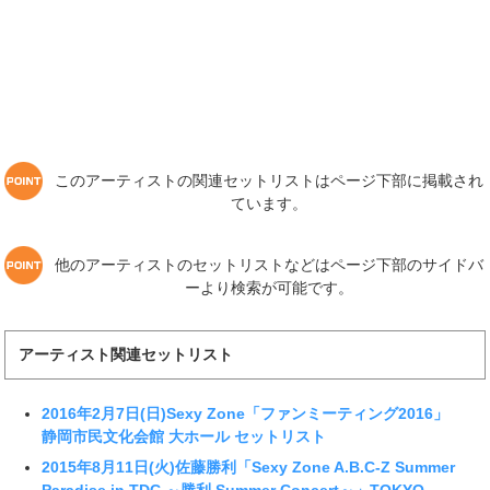
このアーティストの関連セットリストはページ下部に掲載され
ています。
他のアーティストのセットリストなどはページ下部のサイドバ
ーより検索が可能です。
アーティスト関連セットリスト
2016年2月7日(日)Sexy Zone「ファンミーティング2016」
静岡市民文化会館 大ホール セットリスト
2015年8月11日(火)佐藤勝利「Sexy Zone A.B.C-Z Summer