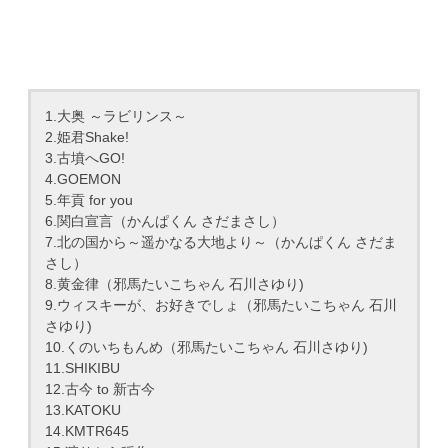
1.大奥 ～ラビリンス～
2.姫君Shake!
3.古墳へGO!
4.GOEMON
5.年貢 for you
6.関白宣言（かんぱくん さだまさし）
7.北の国から～遥かなる大地より～（かんぱくん さだま
さし）
8.黄金律（邪馬たいこちゃん 石川さゆり)
9.ウィスキーが、お好きでしょ（邪馬たいこちゃん 石川
さゆり)
10.くのいちもんめ（邪馬たいこちゃん 石川さゆり)
11.SHIKIBU
12.古今 to 新古今
13.KATOKU
14.KMTR645