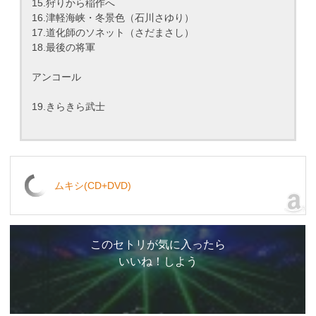
15.狩りから稲作へ
16.津軽海峡・冬景色（石川さゆり）
17.道化師のソネット（さだまさし）
18.最後の将軍
アンコール
19.きらきら武士
ムキシ(CD+DVD)
このセトリが気に入ったら
いいね！しよう