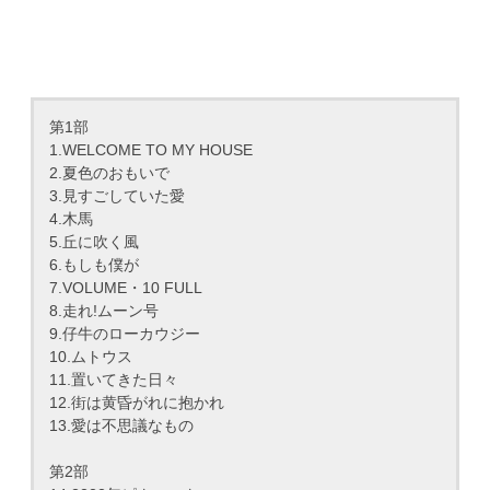
第1部
1.WELCOME TO MY HOUSE
2.夏色のおもいで
3.見すごしていた愛
4.木馬
5.丘に吹く風
6.もしも僕が
7.VOLUME・10 FULL
8.走れ!ムーン号
9.仔牛のローカウジー
10.ムトウス
11.置いてきた日々
12.街は黄昏がれに抱かれ
13.愛は不思議なもの
第2部