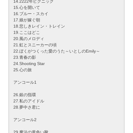
14.2222年ピクニック
15.心を開いて
16.ブルー・スカイ
17.娘が嫁ぐ朝
18.悲しきレイン・トレイン
19.ここはどこ
20.風のメロディ
21.虹とスニーカーの頃
22.ぼくがつくった愛のうた～いとしのEmily～
23.青春の影
24.Shooting Star
25.心の旅
アンコール1
26.銀の指環
27.私のアイドル
28.夢中さ君に
アンコール2
29.魔法の黄色い靴