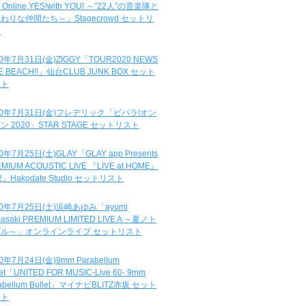
e Online,YES!with YOU! ～”22人”の音楽隊と
わりな仲間たち～」Stagecrowd セットリ
ト
20年7月31日(金)ZIGGY「TOUR2020 NEWS
DE BEACH!!」仙台CLUB JUNK BOX セット
スト
20年7月31日(金)フレデリック「ビバラ!オン
ン 2020」STAR STAGE セットリスト
0年7月25日(土)GLAY「GLAY app Presents
MIUM ACOUSTIC LIVE 『LIVE at HOME』
.2」Hakodate Studio セットリスト
20年7月25日(土)浜崎あゆみ「ayumi
asaki PREMIUM LIMITED LIVE A ～夏ノト
ブル～」オンラインライブ セットリスト
0年7月24日(金)9mm Parabellum
let「UNITED FOR MUSIC-Live 60- 9mm
abellum Bullet」マイナビBLITZ赤坂 セット
スト