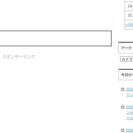
24
31
« 8
アーテ
スポンサーリンク
ア
ー
テ
ィ
今日の
ス
ト
20
一
イン
覧
20
ンオ
ール
20