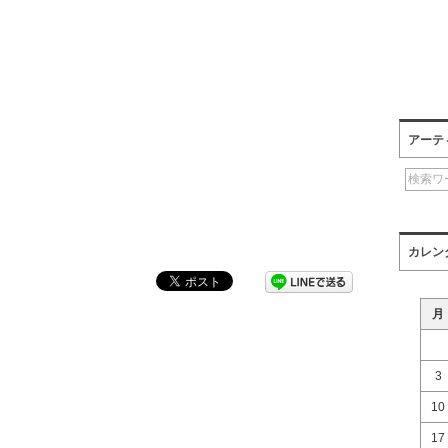
アーテ
カレン
月
3
10
17