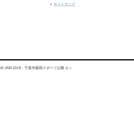
サイトマップ
s「JAPAN JAM 2019」千葉市蘇我スポーツ公園 セッ