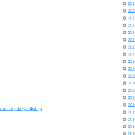
20
20
20
20
20
20
20
20
20
20
20
20
20
20
20
eets by dailysetlist_jp
20
20
20
20