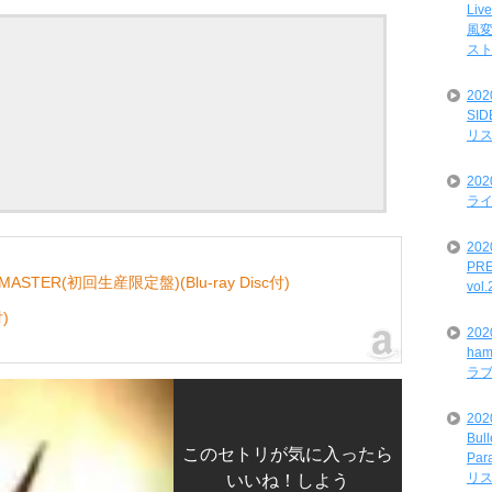
Liv
風変
ス
20
SI
リ
20
ライ
202
PRE
MASTER(初回生産限定盤)(Blu-ray Disc付)
vol
)
20
ham
ラ
202
Bul
このセトリが気に入ったら
Par
リ
いいね！しよう