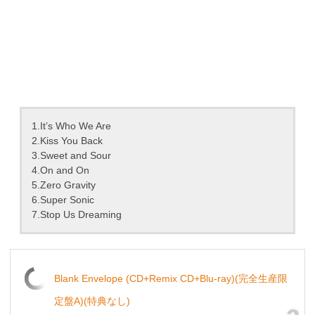
1.It’s Who We Are
2.Kiss You Back
3.Sweet and Sour
4.On and On
5.Zero Gravity
6.Super Sonic
7.Stop Us Dreaming
Blank Envelope (CD+Remix CD+Blu-ray)(完全生産限
定盤A)(特典なし)