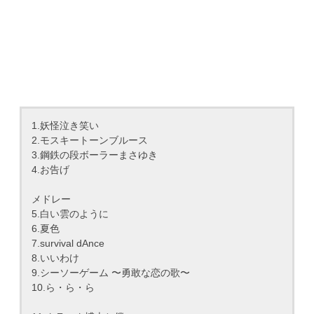
1.妖怪泣き笑い
2.モスキートーンブルース
3.鋼鉄の段ボーラーまさゆき
4.お告げ
メドレー
5.白い雲のように
6.夏色
7.survival dAnce
8.いいわけ
9.シーソーゲーム 〜勇敢な恋の歌〜
10.ら・ら・ら