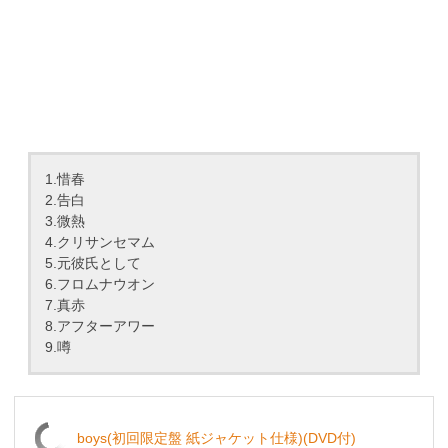
1.惜春
2.告白
3.微熱
4.クリサンセマム
5.元彼氏として
6.フロムナウオン
7.真赤
8.アフターアワー
9.噂
boys(初回限定盤 紙ジャケット仕様)(DVD付)