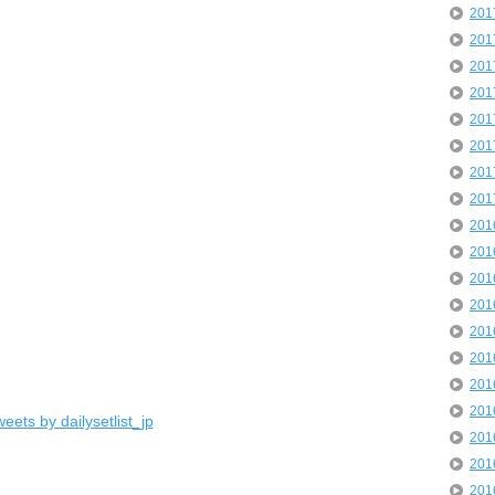
20
20
20
20
20
20
20
20
20
20
20
20
20
20
20
20
eets by dailysetlist_jp
20
20
20