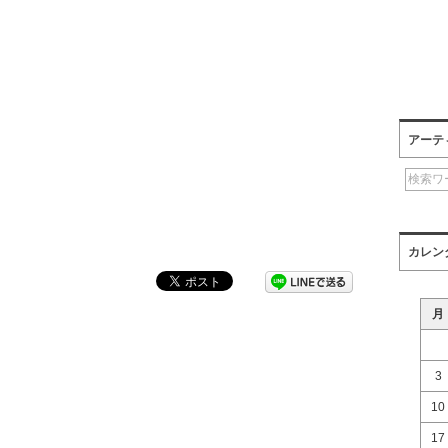
アーテ
カレン
月
3
10
17