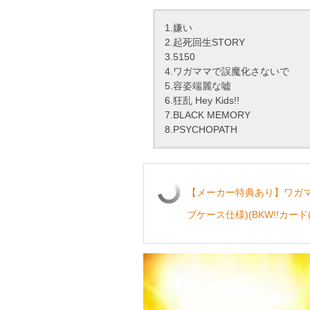
1.嫌い
2.起死回生STORY
3.5150
4.ワガママで誤魔化さないで
5.容姿端麗な嘘
6.狂乱 Hey Kids!!
7.BLACK MEMORY
8.PSYCHOPATH
【メーカー特典あり】ワガママ
ブケース仕様)(BKW!!カード