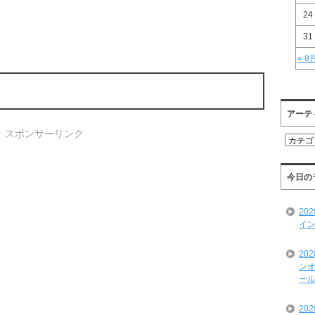
24
31
« 8
アーテ
スポンサーリンク
ア
ー
テ
ィ
今日の
ス
ト
20
一
イン
覧
20
ンオ
ール
20