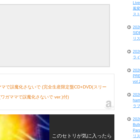
Liv
風変
ス
20
SI
リ
20
ライ
202
PRE
vol
で誤魔化さないで (完全生産限定盤CD+DVD(スリー
20
(ワガママで誤魔化さないで ver.)付)
ham
ラ
202
Bul
Par
このセトリが気に入ったら
リ