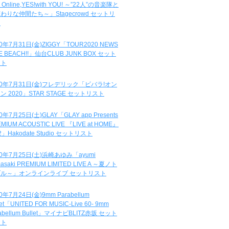
e Online,YES!with YOU! ～”22人”の音楽隊と
わりな仲間たち～」Stagecrowd セットリ
ト
20年7月31日(金)ZIGGY「TOUR2020 NEWS
DE BEACH!!」仙台CLUB JUNK BOX セット
スト
20年7月31日(金)フレデリック「ビバラ!オン
ン 2020」STAR STAGE セットリスト
0年7月25日(土)GLAY「GLAY app Presents
MIUM ACOUSTIC LIVE 『LIVE at HOME』
.2」Hakodate Studio セットリスト
20年7月25日(土)浜崎あゆみ「ayumi
asaki PREMIUM LIMITED LIVE A ～夏ノト
ブル～」オンラインライブ セットリスト
0年7月24日(金)9mm Parabellum
let「UNITED FOR MUSIC-Live 60- 9mm
abellum Bullet」マイナビBLITZ赤坂 セット
スト