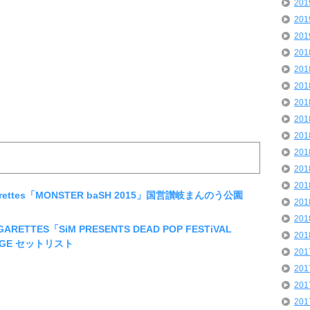
20
20
20
20
20
20
20
20
20
20
20
20
igarettes「MONSTER baSH 2015」国営讃岐まんのう公園
20
20
GARETTES「SiM PRESENTS DEAD POP FESTiVAL
20
AGE セットリスト
20
20
20
20