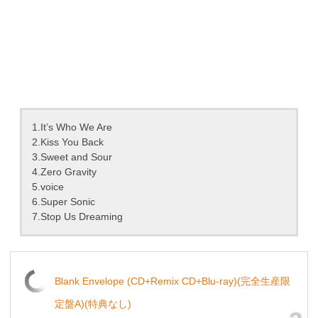
1.It’s Who We Are
2.Kiss You Back
3.Sweet and Sour
4.Zero Gravity
5.voice
6.Super Sonic
7.Stop Us Dreaming
Blank Envelope (CD+Remix CD+Blu-ray)(完全生産限
定盤A)(特典なし)