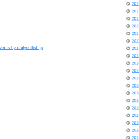
20
20
20
20
20
20
eets by dailysetlist_jp
20
20
20
20
20
20
20
20
20
20
20
20
20