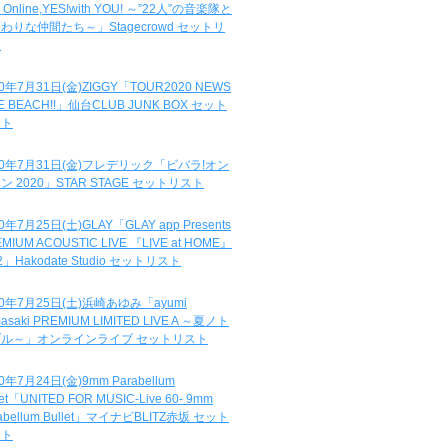
e Online,YES!with YOU! ～”22人”の音楽隊と
わりな仲間たち～」Stagecrowd セットリ
ト
20年7月31日(金)ZIGGY「TOUR2020 NEWS
DE BEACH!!」仙台CLUB JUNK BOX セット
スト
20年7月31日(金)フレデリック「ビバラ!オン
ン 2020」STAR STAGE セットリスト
0年7月25日(土)GLAY「GLAY app Presents
MIUM ACOUSTIC LIVE 『LIVE at HOME』
.2」Hakodate Studio セットリスト
20年7月25日(土)浜崎あゆみ「ayumi
asaki PREMIUM LIMITED LIVE A ～夏ノト
ブル～」オンラインライブ セットリスト
0年7月24日(金)9mm Parabellum
let「UNITED FOR MUSIC-Live 60- 9mm
abellum Bullet」マイナビBLITZ赤坂 セット
スト