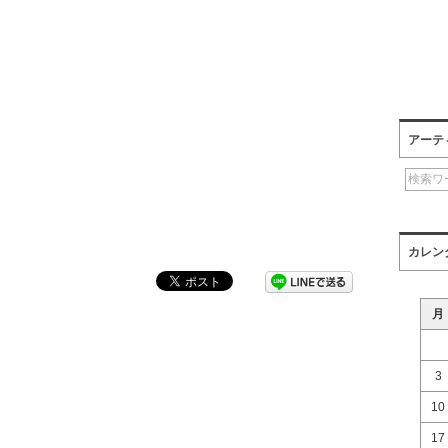
アーテ
カレン
月
3
10
17