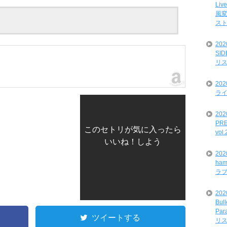
Liv
風変
ス
20
SI
リ
20
ライ
202
PRE
このセトリが気に入ったら
vol
いいね！しよう
20
ham
ラ
202
Bul
Par
ツイートする
リ