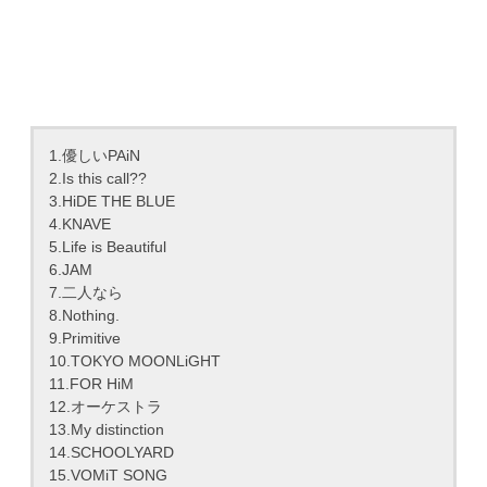
1.優しいPAiN
2.Is this call??
3.HiDE THE BLUE
4.KNAVE
5.Life is Beautiful
6.JAM
7.二人なら
8.Nothing.
9.Primitive
10.TOKYO MOONLiGHT
11.FOR HiM
12.オーケストラ
13.My distinction
14.SCHOOLYARD
15.VOMiT SONG