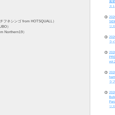
風変
ス
20
 チフネシンゴ from HOTSQUALL）
SI
リ
 NUBO）
om Northern19）
20
ライ
202
PRE
vol
20
ham
ラ
202
Bul
Par
リ