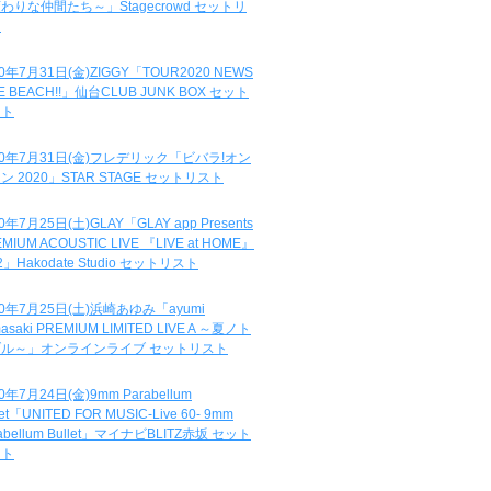
わりな仲間たち～」Stagecrowd セットリ
ト
20年7月31日(金)ZIGGY「TOUR2020 NEWS
DE BEACH!!」仙台CLUB JUNK BOX セット
スト
20年7月31日(金)フレデリック「ビバラ!オン
ン 2020」STAR STAGE セットリスト
0年7月25日(土)GLAY「GLAY app Presents
MIUM ACOUSTIC LIVE 『LIVE at HOME』
.2」Hakodate Studio セットリスト
20年7月25日(土)浜崎あゆみ「ayumi
asaki PREMIUM LIMITED LIVE A ～夏ノト
ブル～」オンラインライブ セットリスト
0年7月24日(金)9mm Parabellum
let「UNITED FOR MUSIC-Live 60- 9mm
abellum Bullet」マイナビBLITZ赤坂 セット
スト