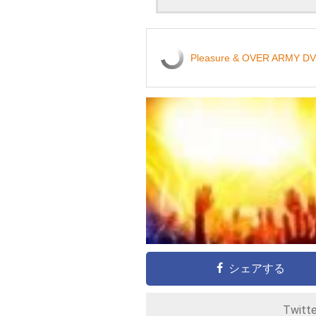
Pleasure & OVER ARMY D
シェアする
Twitt