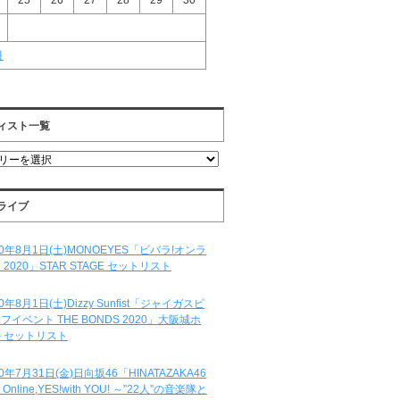
25
26
27
28
29
30
月
ィスト一覧
ライブ
20年8月1日(土)MONOEYES「ビバラ!オンラ
 2020」STAR STAGE セットリスト
20年8月1日(土)Dizzy Sunfist「ジャイガスピ
フイベント THE BONDS 2020」大阪城ホ
 セットリスト
20年7月31日(金)日向坂46「HINATAZAKA46
e Online,YES!with YOU! ～”22人”の音楽隊と