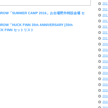
20
20
 THROW「SUMMER CAMP 2016」お台場野外特設会場 セ
20
20
OW「HUCK FINN 35th ANNIVERSARY [35th
20
HUCK FINN セットリスト
20
20
20
20
20
20
20
20
20
20
20
20
20
20