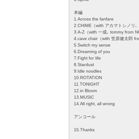
本編
1.Across the fanfare
2.CHIME（with アカマトシノリ､
3.A-Z（with 一成､ tommy from
4.cave chair（with 笠原健太郎 fr
5.Switch my sense
6.Dreaming of you
7.Fight for life
8.Stardust
9.Idle noodles
10.ROTATION
11.TONIGHT
12.in Bloom
13.MUSIC
14.All right, all wrong
アンコール
15.Thanks