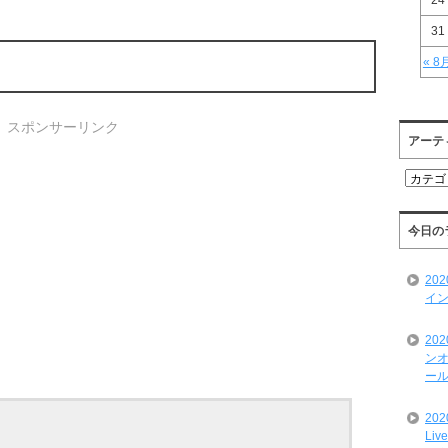
24
31
« 8
スポンサーリンク
アーテ
ア
ー
テ
ィ
今日の
ス
ト
20
一
イン
覧
20
ンオ
ール
20
Liv