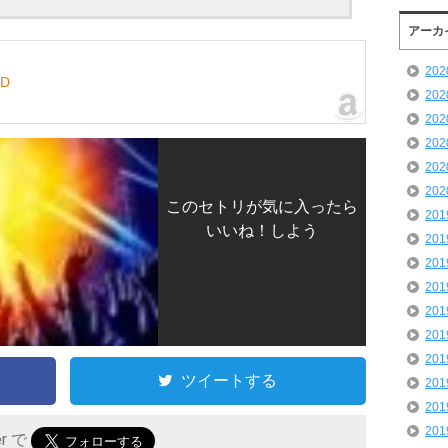
アーカ
20
VD
20
20
20
20
20
このセトリが気に入ったら
20
いいね！しよう
20
20
20
20
20
20
ツイートする
20
20
20
er で