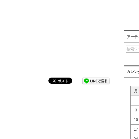
アーテ
カレン
月
3
10
17