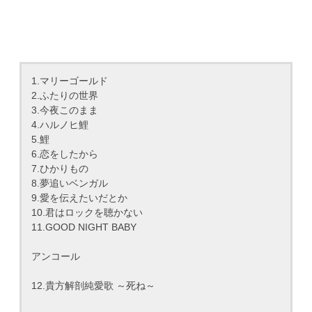
1.マリーゴールド
2.ふたりの世界
3.今夜このまま
4.ハルノヒ鯉
5.鯉
6.恋をしたから
7.ひかりもの
8.夢追いベンガル
9.愛を伝えたいだとか
10.君はロックを聴かない
11.GOOD NIGHT BABY
アンコール
12.貴方解剖純愛歌 ～死ね～