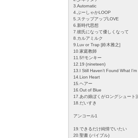
3.Automatic
4.ぶーしゃかLOOP
5.ステップアップLOVE
6.新時代思想
7.彼氏になって優しくなって
8.カルアミルク
9.Luv or Trap [鈴木雅之]
10.家庭教師
11.5!!モンキー
12.19 (nineteen)
13.I Still Haven’t Found What I’m
14.Lion Heart
15.ヘアー
16.Out of Blue
17.あの娘ぼくがロングシュー
18.だいすき
アンコール1
19.できるだけ純情でいたい
20.聖書 (バイブル)