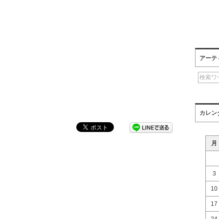
アーテ
カレン
月
3
10
17