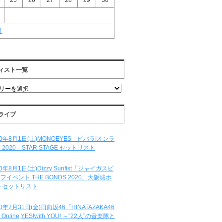
25
26
27
28
29
30
月
ィスト一覧
ライブ
20年8月1日(土)MONOEYES「ビバラ!オンラ
 2020」STAR STAGE セットリスト
20年8月1日(土)Dizzy Sunfist「ジャイガスピ
フイベント THE BONDS 2020」大阪城ホ
 セットリスト
20年7月31日(金)日向坂46「HINATAZAKA46
e Online,YES!with YOU! ～”22人”の音楽隊と