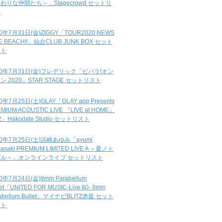
わりな仲間たち～」Stagecrowd セットリ
ト
20年7月31日(金)ZIGGY「TOUR2020 NEWS
DE BEACH!!」仙台CLUB JUNK BOX セット
スト
20年7月31日(金)フレデリック「ビバラ!オン
ン 2020」STAR STAGE セットリスト
0年7月25日(土)GLAY「GLAY app Presents
MIUM ACOUSTIC LIVE 『LIVE at HOME』
.2」Hakodate Studio セットリスト
20年7月25日(土)浜崎あゆみ「ayumi
asaki PREMIUM LIMITED LIVE A ～夏ノト
ブル～」オンラインライブ セットリスト
0年7月24日(金)9mm Parabellum
let「UNITED FOR MUSIC-Live 60- 9mm
abellum Bullet」マイナビBLITZ赤坂 セット
スト