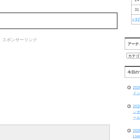
24
31
« 8
スポンサーリンク
アーテ
ア
ー
テ
ィ
今日の
ス
ト
20
一
イン
覧
20
ンオ
ール
20
Liv