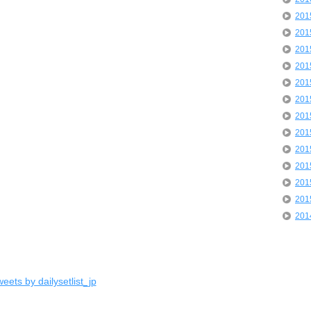
20
20
20
20
20
20
20
20
20
20
20
20
20
eets by dailysetlist_jp