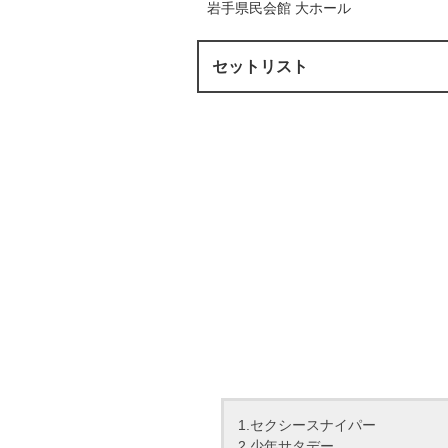
岩手県民会館 大ホール
セットリスト
1.セクシースナイパー
2.少年サタデー