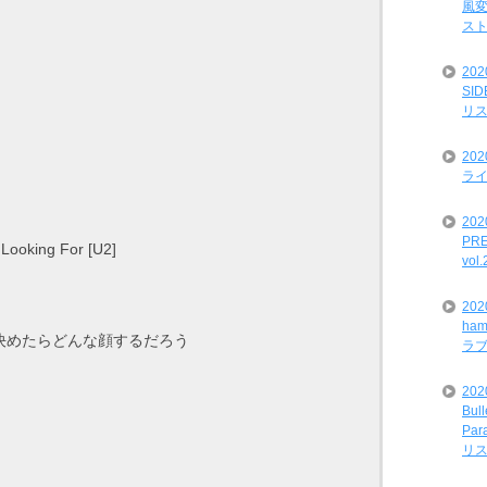
風変
ス
20
SI
リ
20
ライ
202
PRE
 Looking For [U2]
vol
20
ham
ト決めたらどんな顔するだろう
ラ
202
Bul
Par
リ