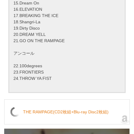
15.Dream On
16.ELEVATION
17.BREAKING THE ICE
18.Shangri-La
19.Dirty Disco
20.DREAM YELL
21.GO ON THE RAMPAGE
アンコール
22.100degrees
23.FRONTIERS
24.THROW YA FIST
THE RAMPAGE(CD2枚組+Blu-ray Disc2枚組)