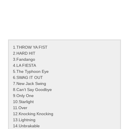
1.THROW YA FIST
2.HARD HIT
3.Fandango
4.LA FIESTA
5.The Typhoon Eye
6.SWAG IT OUT
7.New Jack Swing
8.Can’t Say Goodbye
9.Only One
10.Starlight
11.Over
12.Knocking Knocking
13.Lightning
14.Unbrakable