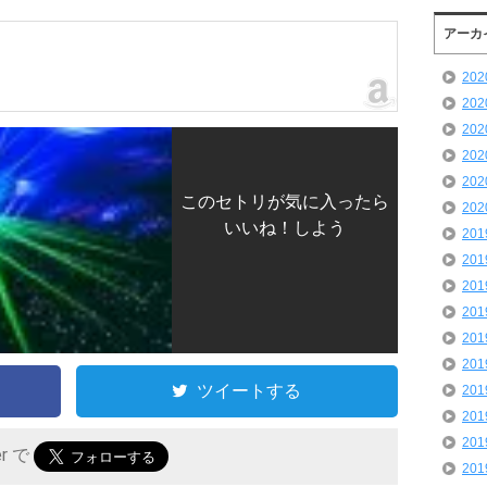
アーカ
20
20
20
20
20
このセトリが気に入ったら
20
いいね！しよう
20
20
20
20
20
20
ツイートする
20
20
20
er で
20