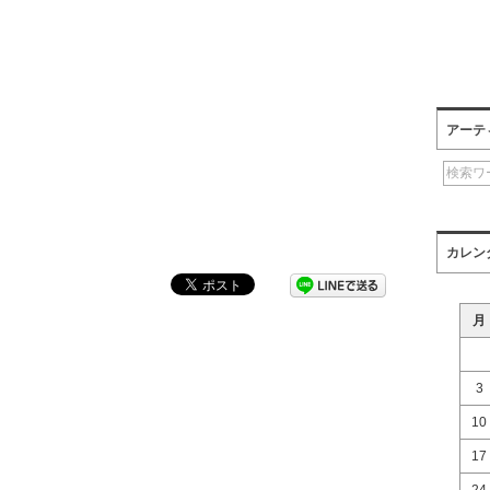
アーテ
カレン
月
3
10
17