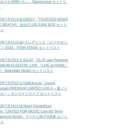
わりな仲間たち～」Stagecrowd セットリ
ト
20年7月31日(金)ZIGGY「TOUR2020 NEWS
DE BEACH!!」仙台CLUB JUNK BOX セット
スト
20年7月31日(金)フレデリック「ビバラ!オン
ン 2020」STAR STAGE セットリスト
0年7月25日(土)GLAY「GLAY app Presents
MIUM ACOUSTIC LIVE 『LIVE at HOME』
.2」Hakodate Studio セットリスト
20年7月25日(土)浜崎あゆみ「ayumi
asaki PREMIUM LIMITED LIVE A ～夏ノト
ブル～」オンラインライブ セットリスト
0年7月24日(金)9mm Parabellum
let「UNITED FOR MUSIC-Live 60- 9mm
abellum Bullet」マイナビBLITZ赤坂 セット
スト