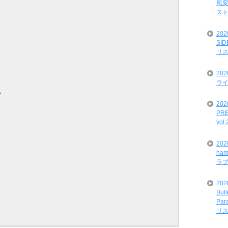
風変
ス
20
SI
リ
20
ライ
イ
202
PRE
vol
20
ham
ラ
202
Bul
Par
リ