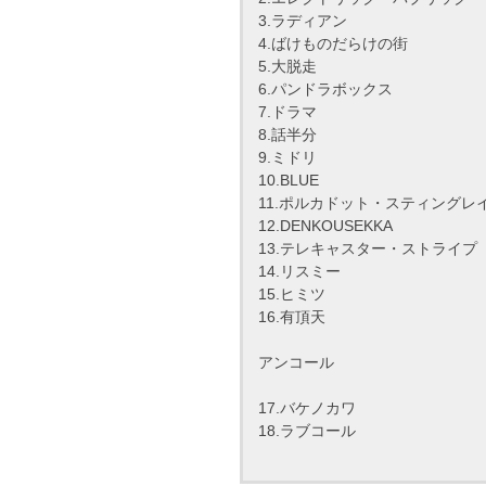
3.ラディアン
4.ばけものだらけの街
5.大脱走
6.パンドラボックス
7.ドラマ
8.話半分
9.ミドリ
10.BLUE
11.ポルカドット・スティングレ
12.DENKOUSEKKA
13.テレキャスター・ストライプ
14.リスミー
15.ヒミツ
16.有頂天
アンコール
17.バケノカワ
18.ラブコール