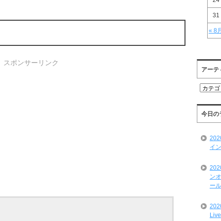
24
31
« 8
スポンサーリンク
アーテ
ア
ー
テ
ィ
今日の
ス
ト
20
一
イン
覧
20
ンオ
ール
20
Liv