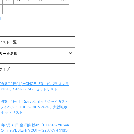
25
26
27
28
29
30
月
ィスト一覧
ライブ
20年8月1日(土)MONOEYES「ビバラ!オンラ
 2020」STAR STAGE セットリスト
20年8月1日(土)Dizzy Sunfist「ジャイガスピ
フイベント THE BONDS 2020」大阪城ホ
 セットリスト
20年7月31日(金)日向坂46「HINATAZAKA46
e Online,YES!with YOU! ～”22人”の音楽隊と