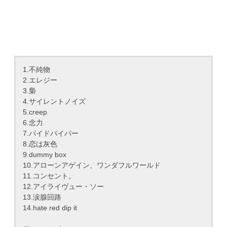
1.不純物
2.エレジー
3.梟
4.サイレントノイズ
5.creep
6.念力
7.パイドパイパー
8.恋は灰色
9.dummy box
10.アローンアゲイン、ワンダフルワールド
11.コンセント。
12.アイライヴュー・ソー
13.涙腺回路
14.hate red dip it