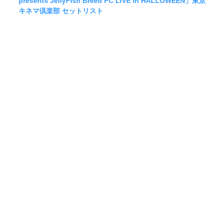
presents JellyFish Breed FC LIVE in HALLOWEEN」東京
キネマ倶楽部 セットリスト