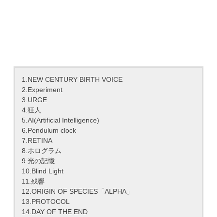
1.NEW CENTURY BIRTH VOICE
2.Experiment
3.URGE
4.狂人
5.AI(Artificial Intelligence)
6.Pendulum clock
7.RETINA
8.ホログラム
9.光の記憶
10.Blind Light
11.残響
12.ORIGIN OF SPECIES「ALPHA」
13.PROTOCOL
14.DAY OF THE END