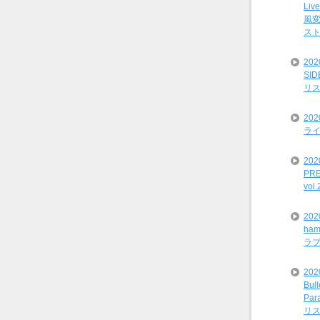
Liv
風変
ス
20
SI
リ
20
ライ
202
PRE
vol
20
ham
ラ
202
Bul
Par
リ