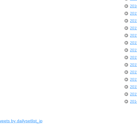
20
20
20
20
20
20
20
20
20
20
20
20
20
20
eets by dailysetlist_jp