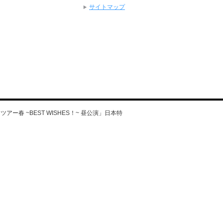
サイトマップ
ツアー春 ~BEST WISHES！~ 昼公演」日本特