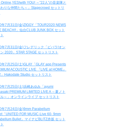
e Online,YES!with YOU! ～”22人”の音楽隊と
わりな仲間たち～」Stagecrowd セットリ
ト
20年7月31日(金)ZIGGY「TOUR2020 NEWS
DE BEACH!!」仙台CLUB JUNK BOX セット
スト
20年7月31日(金)フレデリック「ビバラ!オン
ン 2020」STAR STAGE セットリスト
0年7月25日(土)GLAY「GLAY app Presents
MIUM ACOUSTIC LIVE 『LIVE at HOME』
.2」Hakodate Studio セットリスト
20年7月25日(土)浜崎あゆみ「ayumi
asaki PREMIUM LIMITED LIVE A ～夏ノト
ブル～」オンラインライブ セットリスト
0年7月24日(金)9mm Parabellum
let「UNITED FOR MUSIC-Live 60- 9mm
abellum Bullet」マイナビBLITZ赤坂 セット
スト