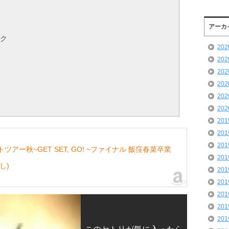
アーカ
ーク
20
20
20
20
20
20
20
20
20
ツアー秋~GET SET, GO! ~ファイナル 飯窪春菜卒業
20
し)
20
20
20
20
20