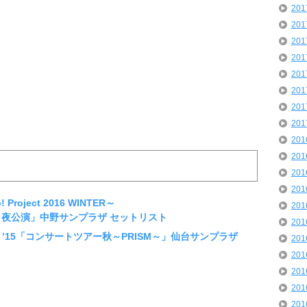
20
20
20
20
20
20
20
20
20
20
20
20
Project 2016 WINTER～
20
TING!～夜公演」中野サンプラザ セットリスト
20
娘。’15「コンサートツアー秋～PRISM～」仙台サンプラザ
20
20
20
20
20