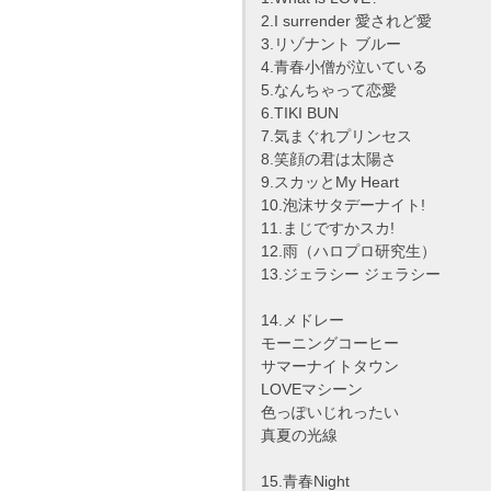
2.I surrender 愛されど愛
3.リゾナント ブルー
4.青春小僧が泣いている
5.なんちゃって恋愛
6.TIKI BUN
7.気まぐれプリンセス
8.笑顔の君は太陽さ
9.スカッとMy Heart
10.泡沫サタデーナイト!
11.まじですかスカ!
12.雨（ハロプロ研究生）
13.ジェラシー ジェラシー
14.メドレー
モーニングコーヒー
サマーナイトタウン
LOVEマシーン
色っぽいじれったい
真夏の光線
15.青春Night