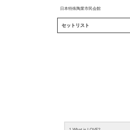
日本特殊陶業市民会館
セットリスト
1.What is LOVE?