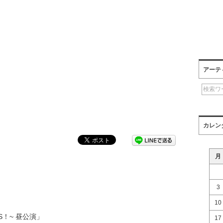
アーテ
カレン
月
3
10
S！~ 昼公演」
17