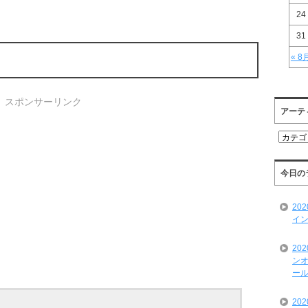
24
31
« 8
スポンサーリンク
アーテ
ア
ー
テ
ィ
今日の
ス
ト
20
一
イン
覧
20
ンオ
ール
20