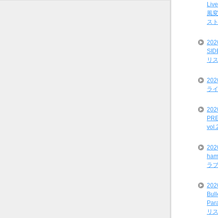
Liv
風変
ス
20
SI
リ
20
ライ
202
PRE
vol
20
ham
ラ
202
Bul
Par
リ