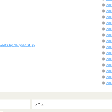
20
20
20
20
20
20
20
eets by dailysetlist_jp
20
20
20
20
20
20
20
メニュー