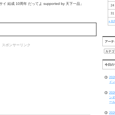
イサイ 結成 10周年 だってよ supported by 天下一品」
24
31
« 8
アーテ
スポンサーリンク
ア
ー
テ
ィ
今日の
ス
ト
20
一
イン
覧
20
ンオ
ール
20