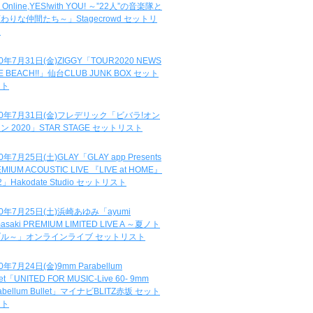
e Online,YES!with YOU! ～”22人”の音楽隊と
わりな仲間たち～」Stagecrowd セットリ
ト
20年7月31日(金)ZIGGY「TOUR2020 NEWS
DE BEACH!!」仙台CLUB JUNK BOX セット
スト
20年7月31日(金)フレデリック「ビバラ!オン
ン 2020」STAR STAGE セットリスト
0年7月25日(土)GLAY「GLAY app Presents
MIUM ACOUSTIC LIVE 『LIVE at HOME』
.2」Hakodate Studio セットリスト
20年7月25日(土)浜崎あゆみ「ayumi
asaki PREMIUM LIMITED LIVE A ～夏ノト
ブル～」オンラインライブ セットリスト
0年7月24日(金)9mm Parabellum
let「UNITED FOR MUSIC-Live 60- 9mm
abellum Bullet」マイナビBLITZ赤坂 セット
スト