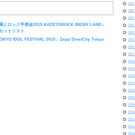
20
20
20
en「風とロック芋煮会2015 KAZETOROCK IMONY LAND」
20
セットリスト
20
KYO IDOL FESTIVAL 2015」Zepp DiverCity Tokyo
20
20
20
20
20
20
20
20
20
20
20
20
20
20