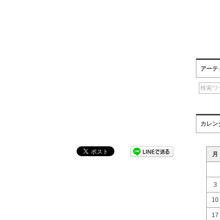
アーテ
カレン
月
3
10
17