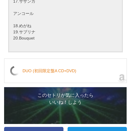
17.サザンカ
アンコール
18.めがね
19.サブリナ
20.Bouquet
DUO (初回限定盤A CD+DVD)
このセトリが気に入ったら
いいね！しよう