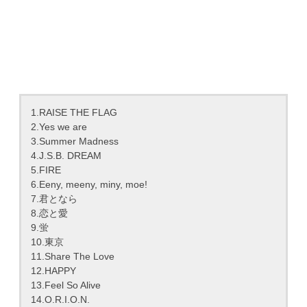
1.RAISE THE FLAG
2.Yes we are
3.Summer Madness
4.J.S.B. DREAM
5.FIRE
6.Eeny, meeny, miny, moe!
7.君となら
8.恋と愛
9.蛍
10.東京
11.Share The Love
12.HAPPY
13.Feel So Alive
14.O.R.I.O.N.