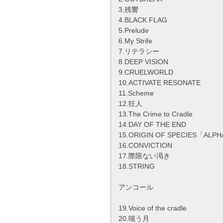
3.残響
4.BLACK FLAG
5.Prelude
6.My Strife
7.リテラシー
8.DEEP VISION
9.CRUELWORLD
10.ACTIVATE RESONATE
11.Scheme
12.狂人
13.The Crime to Cradle
14.DAY OF THE END
15.ORIGIN OF SPECIES「ALP
16.CONVICTION
17.際限ない渇き
18.STRING
アンコール
19.Voice of the cradle
20.嗤う月