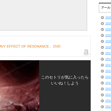
アーカ
20
20
20
20
20
「WAVY EFFECT OF RESONANCE」 DVD
20
20
20
20
20
このセトリが気に入ったら
20
いいね！しよう
20
20
20
20
20