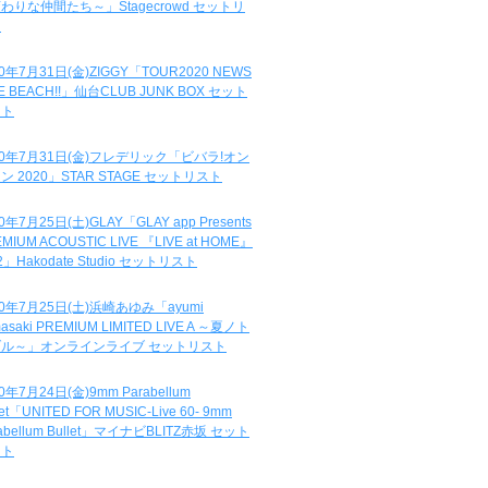
わりな仲間たち～」Stagecrowd セットリ
ト
20年7月31日(金)ZIGGY「TOUR2020 NEWS
DE BEACH!!」仙台CLUB JUNK BOX セット
スト
20年7月31日(金)フレデリック「ビバラ!オン
ン 2020」STAR STAGE セットリスト
0年7月25日(土)GLAY「GLAY app Presents
MIUM ACOUSTIC LIVE 『LIVE at HOME』
.2」Hakodate Studio セットリスト
20年7月25日(土)浜崎あゆみ「ayumi
asaki PREMIUM LIMITED LIVE A ～夏ノト
ブル～」オンラインライブ セットリスト
0年7月24日(金)9mm Parabellum
let「UNITED FOR MUSIC-Live 60- 9mm
abellum Bullet」マイナビBLITZ赤坂 セット
スト