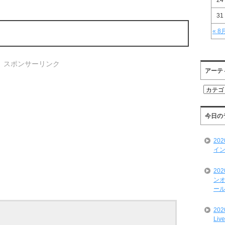
24
31
« 8
スポンサーリンク
アーテ
ア
ー
テ
ィ
今日の
ス
ト
20
一
イン
覧
20
ンオ
ール
20
Liv