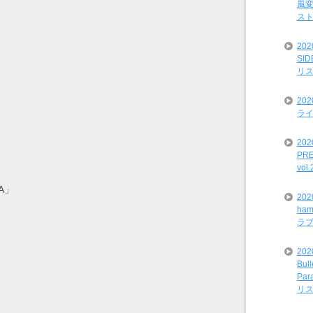
風変
ス
20
SI
リ
20
ライ
202
PRE
vol
HA」
20
ham
ラ
202
Bul
Par
リ