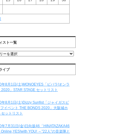
25
26
27
28
29
30
月
ィスト一覧
ライブ
20年8月1日(土)MONOEYES「ビバラ!オンラ
 2020」STAR STAGE セットリスト
20年8月1日(土)Dizzy Sunfist「ジャイガスピ
フイベント THE BONDS 2020」大阪城ホ
 セットリスト
20年7月31日(金)日向坂46「HINATAZAKA46
e Online,YES!with YOU! ～”22人”の音楽隊と