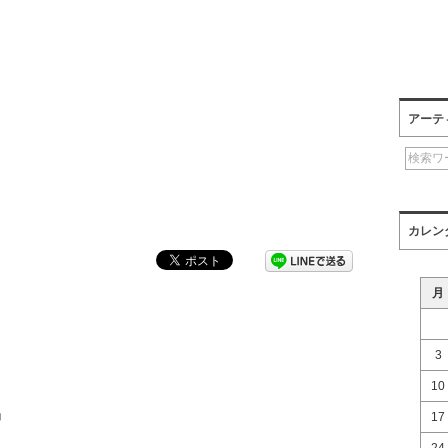
アーテ
カレン
月
3
10
D」
17