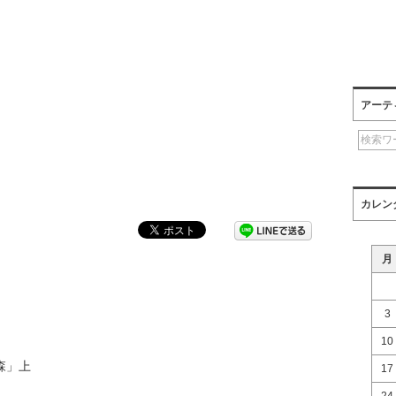
アーテ
カレン
月
3
10
森」上
17