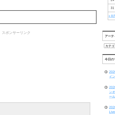
24
31
« 8
スポンサーリンク
アーテ
ア
ー
テ
ィ
今日の
ス
ト
20
一
イン
覧
20
ンオ
ール
20
Liv