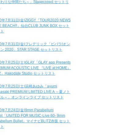
わりな仲間たち～」Stagecrowd セットリ
ト
20年7月31日(金)ZIGGY「TOUR2020 NEWS
DE BEACH!!」仙台CLUB JUNK BOX セット
スト
20年7月31日(金)フレデリック「ビバラ!オン
ン 2020」STAR STAGE セットリスト
0年7月25日(土)GLAY「GLAY app Presents
MIUM ACOUSTIC LIVE 『LIVE at HOME』
.2」Hakodate Studio セットリスト
20年7月25日(土)浜崎あゆみ「ayumi
asaki PREMIUM LIMITED LIVE A ～夏ノト
ブル～」オンラインライブ セットリスト
0年7月24日(金)9mm Parabellum
let「UNITED FOR MUSIC-Live 60- 9mm
abellum Bullet」マイナビBLITZ赤坂 セット
スト