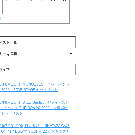
25
26
27
28
29
30
月
ィスト一覧
ライブ
20年8月1日(土)MONOEYES「ビバラ!オンラ
 2020」STAR STAGE セットリスト
20年8月1日(土)Dizzy Sunfist「ジャイガスピ
フイベント THE BONDS 2020」大阪城ホ
 セットリスト
20年7月31日(金)日向坂46「HINATAZAKA46
e Online,YES!with YOU! ～”22人”の音楽隊と