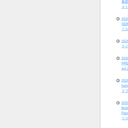
風変
ス
20
SI
リ
20
ライ
202
PRE
vol
20
ham
ラ
202
Bul
Par
リ