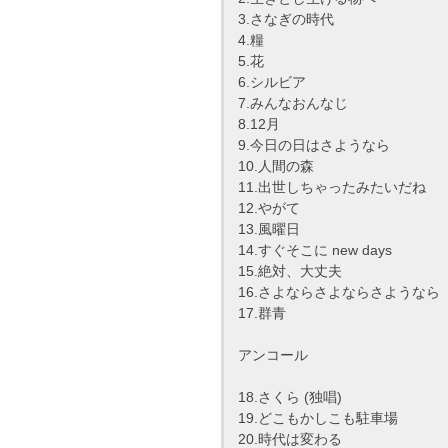
3.さなぎの時代
4.糧
5.花
6.シルビア
7.みんなおんなじ
8.12月
9.今日の日はさようなら
10.人間の森
11.出世しちゃったみたいだね
12.やがて
13.風曜日
14.すぐそこに new days
15.絶対、大丈夫
16.さよならさよならさようなら
17.群青
アンコール
18.さくら (独唱)
19.どこもかしこも駐車場
20.時代は変わる