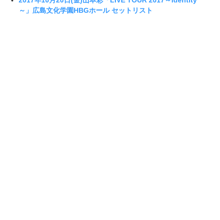
2017年10月20日(金)山本彩「LIVE TOUR 2017～identity
～」広島文化学園HBGホール セットリスト