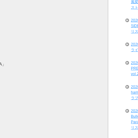
風変
ス
20
SI
リ
20
ライ
202
HA」
PRE
vol
20
ham
ラ
202
Bul
Par
リ