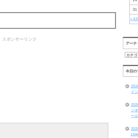
24
31
« 8
スポンサーリンク
アーテ
ア
ー
テ
ィ
今日の
ス
ト
20
一
イン
覧
20
ンオ
ール
20
Liv