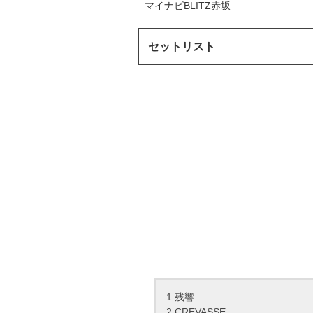
マイナビBLITZ赤坂
セットリスト
1.残響
2.CREVASSE