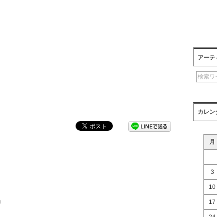
アーテ
カレン
月
3
10
D」
17