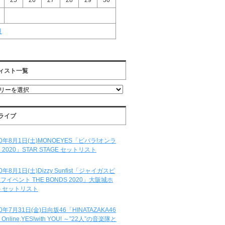
25
26
27
28
29
30
月
ィスト一覧
ライブ
20年8月1日(土)MONOEYES「ビバラ!オンラ
 2020」STAR STAGE セットリスト
20年8月1日(土)Dizzy Sunfist「ジャイガスピ
フイベント THE BONDS 2020」大阪城ホ
 セットリスト
20年7月31日(金)日向坂46「HINATAZAKA46
e Online,YES!with YOU! ～”22人”の音楽隊と