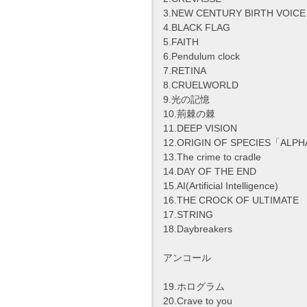
3.NEW CENTURY BIRTH VOICE
4.BLACK FLAG
5.FAITH
6.Pendulum clock
7.RETINA
8.CRUELWORLD
9.光の記憶
10.荊棘の棘
11.DEEP VISION
12.ORIGIN OF SPECIES「ALP
13.The crime to cradle
14.DAY OF THE END
15.AI(Artificial Intelligence)
16.THE CROCK OF ULTIMATE
17.STRING
18.Daybreakers
アンコール
19.ホログラム
20.Crave to you