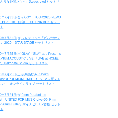
わりな仲間たち～」Stagecrowd セットリ
ト
20年7月31日(金)ZIGGY「TOUR2020 NEWS
DE BEACH!!」仙台CLUB JUNK BOX セット
スト
20年7月31日(金)フレデリック「ビバラ!オン
ン 2020」STAR STAGE セットリスト
0年7月25日(土)GLAY「GLAY app Presents
MIUM ACOUSTIC LIVE 『LIVE at HOME』
.2」Hakodate Studio セットリスト
20年7月25日(土)浜崎あゆみ「ayumi
asaki PREMIUM LIMITED LIVE A ～夏ノト
ブル～」オンラインライブ セットリスト
0年7月24日(金)9mm Parabellum
let「UNITED FOR MUSIC-Live 60- 9mm
abellum Bullet」マイナビBLITZ赤坂 セット
スト