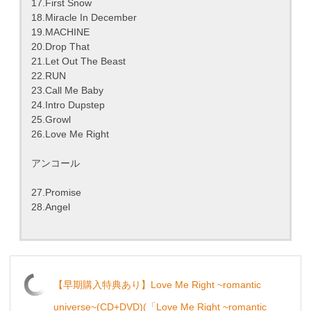
17.First Snow
18.Miracle In December
19.MACHINE
20.Drop That
21.Let Out The Beast
22.RUN
23.Call Me Baby
24.Intro Dupstep
25.Growl
26.Love Me Right
アンコール
27.Promise
28.Angel
【早期購入特典あり】Love Me Right ~romantic
universe~(CD+DVD)(「Love Me Right ~romantic