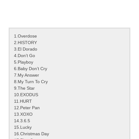
1.Overdose
2.HISTORY
3.El Dorado
4.Don’t Go
5.Playboy
6.Baby Don’t Cry
7.My Answer
8.My Turn To Cry
9.The Star
10.EXODUS
11.HURT
12.Peter Pan
13.XOXO
14.3.6.5
15.Lucky
16.Christmas Day