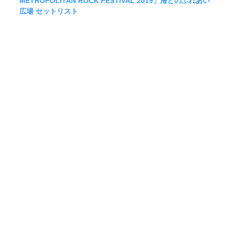
METROPOLITAN ROCK FESTIVAL 2019」海とのふれあい
広場 セットリスト