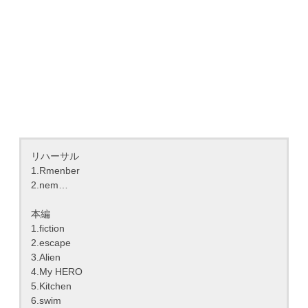
リハーサル
1.Rmenber
2.nem…
本編
1.fiction
2.escape
3.Alien
4.My HERO
5.Kitchen
6.swim