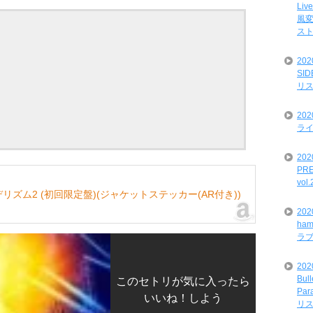
Liv
風変
ス
20
SI
リ
20
ライ
202
PRE
vol
ズム2 (初回限定盤)(ジャケットステッカー(AR付き))
20
ham
ラ
202
Bul
このセトリが気に入ったら
Par
いいね！しよう
リ