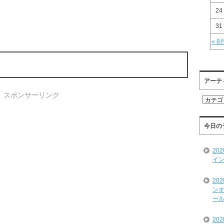
24
31
« 8
アーテ
スポンサーリンク
ア
ー
テ
ィ
今日の
ス
ト
20
一
イン
覧
20
ンオ
ール
20