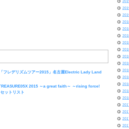
20
20
20
20
20
20
20
20
20
20
20
フレデリズムツアー2015」名古屋Electric Lady Land
20
20
RE05X 2015 ～a great faith～ ～rising force!
20
 セットリスト
20
20
20
20
20