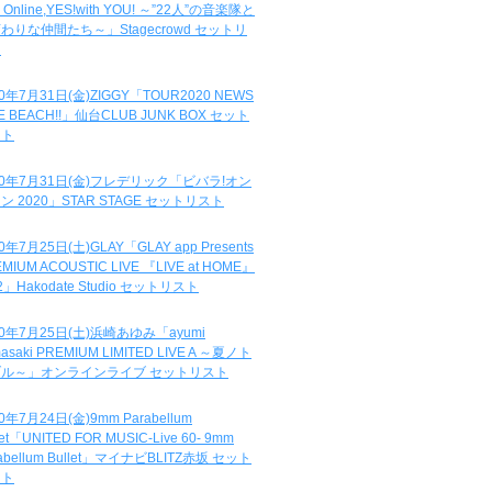
e Online,YES!with YOU! ～”22人”の音楽隊と
わりな仲間たち～」Stagecrowd セットリ
ト
20年7月31日(金)ZIGGY「TOUR2020 NEWS
DE BEACH!!」仙台CLUB JUNK BOX セット
スト
20年7月31日(金)フレデリック「ビバラ!オン
ン 2020」STAR STAGE セットリスト
0年7月25日(土)GLAY「GLAY app Presents
MIUM ACOUSTIC LIVE 『LIVE at HOME』
.2」Hakodate Studio セットリスト
20年7月25日(土)浜崎あゆみ「ayumi
asaki PREMIUM LIMITED LIVE A ～夏ノト
ブル～」オンラインライブ セットリスト
0年7月24日(金)9mm Parabellum
let「UNITED FOR MUSIC-Live 60- 9mm
abellum Bullet」マイナビBLITZ赤坂 セット
スト