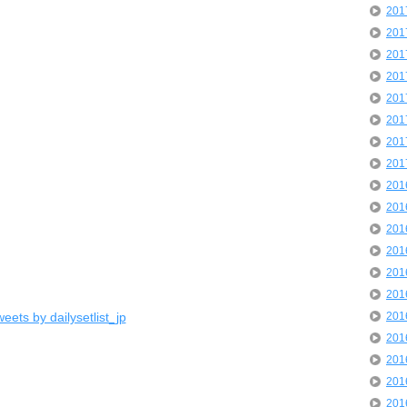
20
20
20
20
20
20
20
20
20
20
20
20
20
20
eets by dailysetlist_jp
20
20
20
20
20