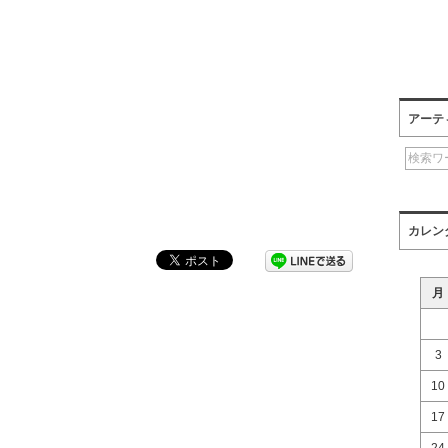
アーテ
カレン
月
3
10
17