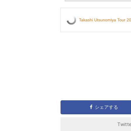
Takashi Utsunomiya Tour 20
シェアする
Twitt