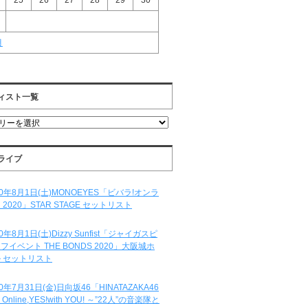
25
26
27
28
29
30
月
ィスト一覧
ライブ
20年8月1日(土)MONOEYES「ビバラ!オンラ
 2020」STAR STAGE セットリスト
20年8月1日(土)Dizzy Sunfist「ジャイガスピ
フイベント THE BONDS 2020」大阪城ホ
 セットリスト
20年7月31日(金)日向坂46「HINATAZAKA46
e Online,YES!with YOU! ～”22人”の音楽隊と