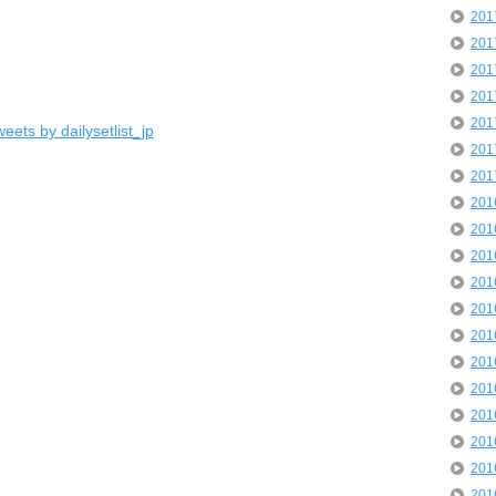
20
20
20
20
20
eets by dailysetlist_jp
20
20
20
20
20
20
20
20
20
20
20
20
20
20