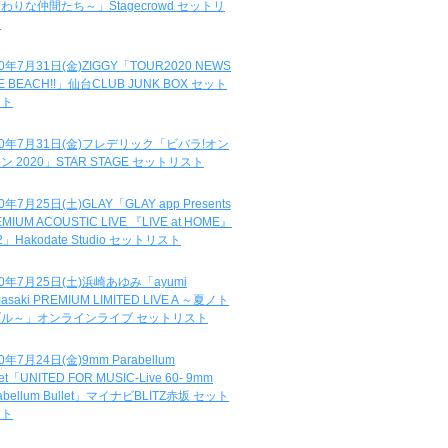
わりな仲間たち～」Stagecrowd セットリ
ト
20年7月31日(金)ZIGGY「TOUR2020 NEWS
DE BEACH!!」仙台CLUB JUNK BOX セット
スト
20年7月31日(金)フレデリック「ビバラ!オン
ン 2020」STAR STAGE セットリスト
0年7月25日(土)GLAY「GLAY app Presents
MIUM ACOUSTIC LIVE 『LIVE at HOME』
.2」Hakodate Studio セットリスト
20年7月25日(土)浜崎あゆみ「ayumi
asaki PREMIUM LIMITED LIVE A ～夏ノト
ブル～」オンラインライブ セットリスト
0年7月24日(金)9mm Parabellum
let「UNITED FOR MUSIC-Live 60- 9mm
abellum Bullet」マイナビBLITZ赤坂 セット
スト