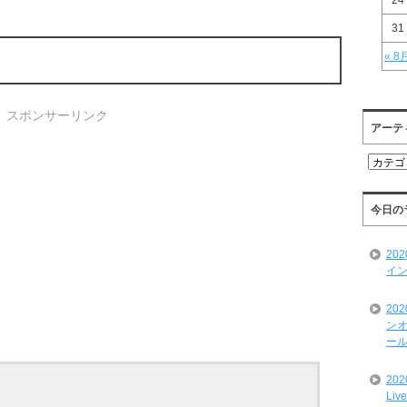
24
31
« 8
スポンサーリンク
アーテ
ア
ー
テ
ィ
今日の
ス
ト
20
一
イン
覧
20
ンオ
ール
20
Liv