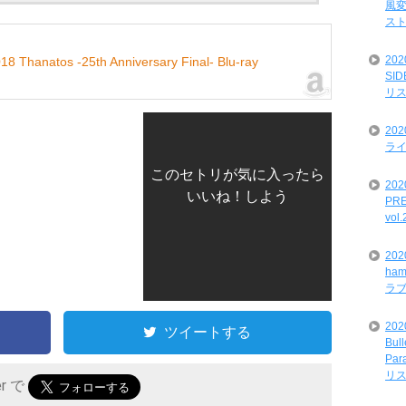
風変
ス
20
18 Thanatos -25th Anniversary Final- Blu-ray
SI
リ
20
ライ
このセトリが気に入ったら
202
いいね！しよう
PRE
vol
20
ham
ラ
202
ツイートする
Bul
Par
リ
er で