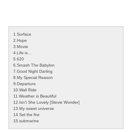
1.Surface
2.Hope
3.Movie
4.Life is…
5.620
6.Smash The Babylon
7.Good Night Darling
8.My Special Reason
9.Departure
10.Wall Ride
11.Weather is Beautiful
12.Isn’t She Lovely [Stevie Wonder]
13.My sweet universe
14.Set the fire
15.submarine