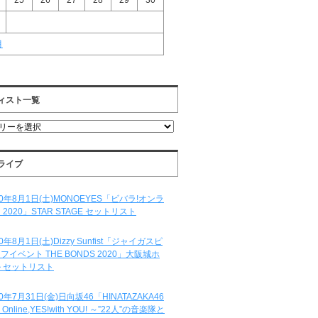
25
26
27
28
29
30
月
ィスト一覧
ライブ
20年8月1日(土)MONOEYES「ビバラ!オンラ
 2020」STAR STAGE セットリスト
20年8月1日(土)Dizzy Sunfist「ジャイガスピ
フイベント THE BONDS 2020」大阪城ホ
 セットリスト
20年7月31日(金)日向坂46「HINATAZAKA46
e Online,YES!with YOU! ～”22人”の音楽隊と