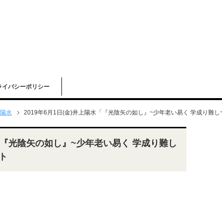
ライバシーポリシー
陽水
2019年6月1日(金)井上陽水「『光陰矢の如し』~少年老い易く 学成り難
水「『光陰矢の如し』~少年老い易く 学成り難し
ト