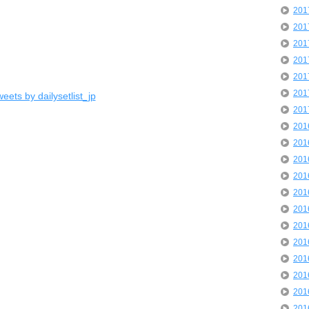
20
20
20
20
20
20
eets by dailysetlist_jp
20
20
20
20
20
20
20
20
20
20
20
20
20