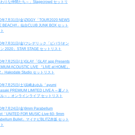
わりな仲間たち～」Stagecrowd セットリ
ト
20年7月31日(金)ZIGGY「TOUR2020 NEWS
DE BEACH!!」仙台CLUB JUNK BOX セット
スト
20年7月31日(金)フレデリック「ビバラ!オン
ン 2020」STAR STAGE セットリスト
0年7月25日(土)GLAY「GLAY app Presents
MIUM ACOUSTIC LIVE 『LIVE at HOME』
.2」Hakodate Studio セットリスト
20年7月25日(土)浜崎あゆみ「ayumi
asaki PREMIUM LIMITED LIVE A ～夏ノト
ブル～」オンラインライブ セットリスト
0年7月24日(金)9mm Parabellum
let「UNITED FOR MUSIC-Live 60- 9mm
abellum Bullet」マイナビBLITZ赤坂 セット
スト