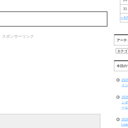
24
31
« 8
スポンサーリンク
アーテ
ア
ー
テ
ィ
今日の
ス
ト
20
一
イン
覧
20
ンオ
ール
20
Liv