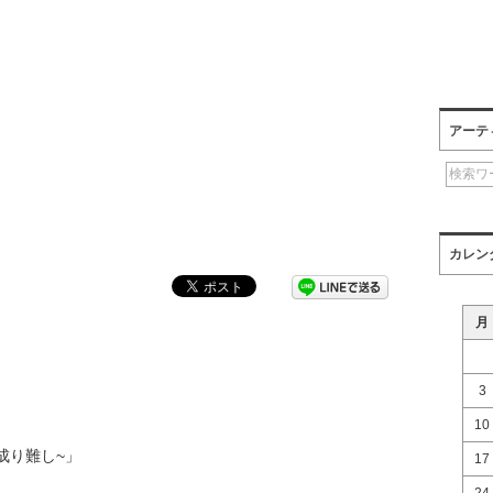
アーテ
カレン
月
3
10
成り難し~」
17