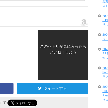
風変
ス
20
SI
リ
20
ライ
このセトリが気に入ったら
202
いいね！しよう
PRE
vol
20
ham
ラ
202
ツイートする
Bul
Par
リ
er で