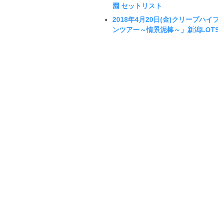
園 セットリスト
2018年4月20日(金)クリープハイプ「TH
ンツアー～情景泥棒～」新潟LOT