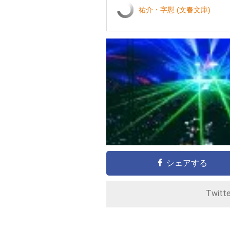
祐介・字慰 (文春文庫)
シェアする
Twitt