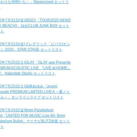
わりな仲間たち～」Stagecrowd セットリ
ト
20年7月31日(金)ZIGGY「TOUR2020 NEWS
DE BEACH!!」仙台CLUB JUNK BOX セット
スト
20年7月31日(金)フレデリック「ビバラ!オン
ン 2020」STAR STAGE セットリスト
0年7月25日(土)GLAY「GLAY app Presents
MIUM ACOUSTIC LIVE 『LIVE at HOME』
.2」Hakodate Studio セットリスト
20年7月25日(土)浜崎あゆみ「ayumi
asaki PREMIUM LIMITED LIVE A ～夏ノト
ブル～」オンラインライブ セットリスト
0年7月24日(金)9mm Parabellum
let「UNITED FOR MUSIC-Live 60- 9mm
abellum Bullet」マイナビBLITZ赤坂 セット
スト