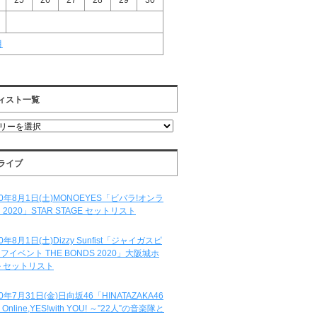
25
26
27
28
29
30
月
ィスト一覧
ライブ
20年8月1日(土)MONOEYES「ビバラ!オンラ
 2020」STAR STAGE セットリスト
20年8月1日(土)Dizzy Sunfist「ジャイガスピ
フイベント THE BONDS 2020」大阪城ホ
 セットリスト
20年7月31日(金)日向坂46「HINATAZAKA46
e Online,YES!with YOU! ～”22人”の音楽隊と