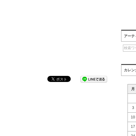
アーテ
カレン
月
3
10
17