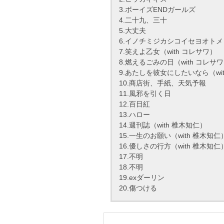
3.ボーイズENDガールズ
4.二十九、三十
5.大丈夫
6.イノチミジカシコイセヨオトメ
7.笑えよ乙女（with コレサワ）
8.燃えるごみの日（with コレサ
9.あたしを彼女にしたいなら（wi
10.商店街、手紙、天気予報
11.風邪を引く日
12.百日紅
13.ハロー
14.週刊誌（with 椎木知仁）
15.一生のお願い（with 椎木知仁
16.優しさの行方（with 椎木知仁
17.不明
18.不明
19.exダーリン
20.傷つける