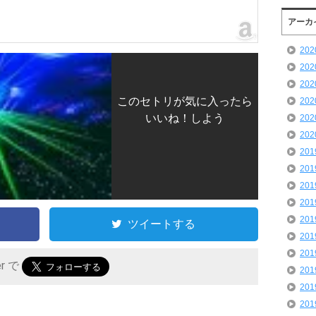
アーカ
20
20
20
このセトリが気に入ったら
20
いいね！しよう
20
20
20
20
20
20
20
ツイートする
20
20
er で
20
20
20