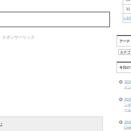
24
31
« 8
スポンサーリンク
アーテ
ア
ー
テ
ィ
今日の
ス
ト
20
一
イン
覧
20
ンオ
ール
20
よ
Liv