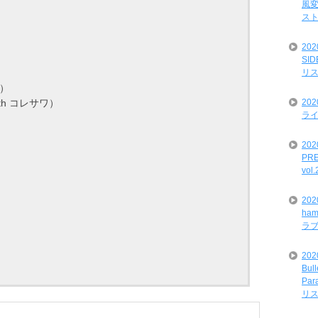
風変
ス
20
SI
リ
ワ）
20
th コレサワ）
ライ
202
PRE
vol
）
20
）
ham
ラ
202
Bul
Par
リ