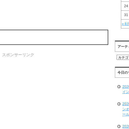
24
31
« 8
アーテ
スポンサーリンク
ア
ー
テ
ィ
今日の
ス
ト
20
一
イン
覧
20
ンオ
ール
20