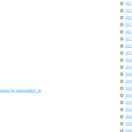
20
20
20
20
20
20
20
20
20
20
20
20
20
eets by dailysetlist_jp
20
20
20
20
20
20