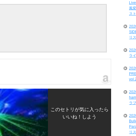
Liv
風変
ス
20
SI
リ
20
ライ
202
PRE
vol
20
ham
ラ
このセトリが気に入ったら
202
いいね！しよう
Bul
Par
リ