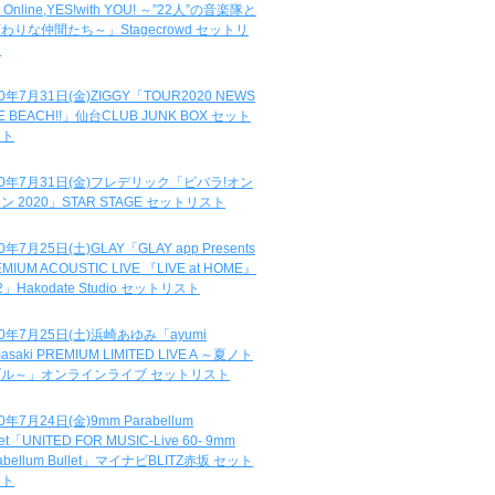
e Online,YES!with YOU! ～”22人”の音楽隊と
わりな仲間たち～」Stagecrowd セットリ
ト
20年7月31日(金)ZIGGY「TOUR2020 NEWS
DE BEACH!!」仙台CLUB JUNK BOX セット
スト
20年7月31日(金)フレデリック「ビバラ!オン
ン 2020」STAR STAGE セットリスト
0年7月25日(土)GLAY「GLAY app Presents
MIUM ACOUSTIC LIVE 『LIVE at HOME』
.2」Hakodate Studio セットリスト
20年7月25日(土)浜崎あゆみ「ayumi
asaki PREMIUM LIMITED LIVE A ～夏ノト
ブル～」オンラインライブ セットリスト
0年7月24日(金)9mm Parabellum
let「UNITED FOR MUSIC-Live 60- 9mm
abellum Bullet」マイナビBLITZ赤坂 セット
スト