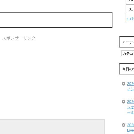
24
31
« 8
スポンサーリンク
アーテ
ア
ー
テ
ィ
今日の
ス
ト
20
一
イン
覧
20
ンオ
ール
20
Liv