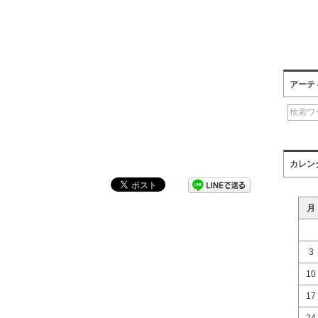
アーテ
カレン
月
3
10
17