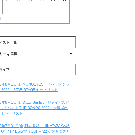
25
26
27
28
29
30
月
ィスト一覧
ライブ
20年8月1日(土)MONOEYES「ビバラ!オンラ
 2020」STAR STAGE セットリスト
20年8月1日(土)Dizzy Sunfist「ジャイガスピ
フイベント THE BONDS 2020」大阪城ホ
 セットリスト
20年7月31日(金)日向坂46「HINATAZAKA46
e Online,YES!with YOU! ～”22人”の音楽隊と