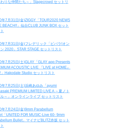
わりな仲間たち～」Stagecrowd セットリ
ト
20年7月31日(金)ZIGGY「TOUR2020 NEWS
DE BEACH!!」仙台CLUB JUNK BOX セット
スト
20年7月31日(金)フレデリック「ビバラ!オン
ン 2020」STAR STAGE セットリスト
0年7月25日(土)GLAY「GLAY app Presents
MIUM ACOUSTIC LIVE 『LIVE at HOME』
.2」Hakodate Studio セットリスト
20年7月25日(土)浜崎あゆみ「ayumi
asaki PREMIUM LIMITED LIVE A ～夏ノト
ブル～」オンラインライブ セットリスト
0年7月24日(金)9mm Parabellum
let「UNITED FOR MUSIC-Live 60- 9mm
abellum Bullet」マイナビBLITZ赤坂 セット
スト