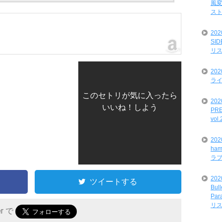
風変
ス
20
SI
リ
20
ライ
このセトリが気に入ったら
202
いいね！しよう
PRE
vol
20
ham
ラ
202
ツイートする
Bul
Par
リ
er で