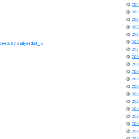
20
20
20
20
20
20
eets by dailysetlist_jp
20
20
20
20
20
20
20
20
20
20
20
20
20