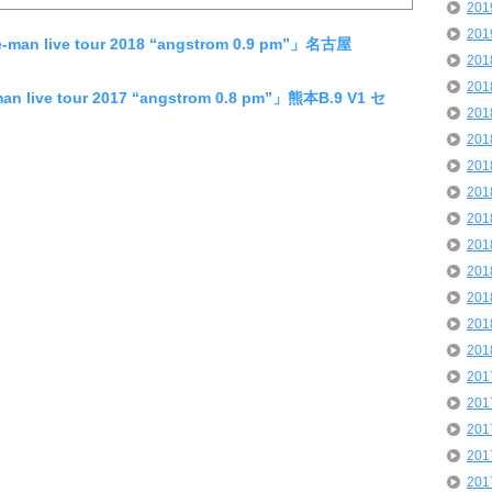
20
20
an live tour 2018 “angstrom 0.9 pm”」名古屋
20
20
 live tour 2017 “angstrom 0.8 pm”」熊本B.9 V1 セ
20
20
20
20
20
20
20
20
20
20
20
20
20
20
20